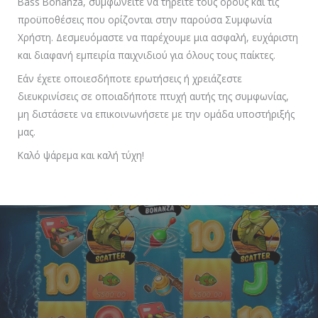
Bass Bonanza, συμφωνείτε να τηρείτε τους όρους και τις
προϋποθέσεις που ορίζονται στην παρούσα Συμφωνία
Χρήστη. Δεσμευόμαστε να παρέχουμε μια ασφαλή, ευχάριστη
και διαφανή εμπειρία παιχνιδιού για όλους τους παίκτες.
Εάν έχετε οποιεσδήποτε ερωτήσεις ή χρειάζεστε
διευκρινίσεις σε οποιαδήποτε πτυχή αυτής της συμφωνίας,
μη διστάσετε να επικοινωνήσετε με την ομάδα υποστήριξής
μας.
Καλό ψάρεμα και καλή τύχη!