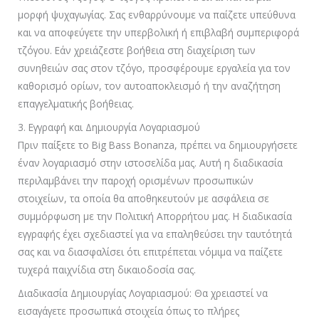
μορφή ψυχαγωγίας. Σας ενθαρρύνουμε να παίζετε υπεύθυνα
και να αποφεύγετε την υπερβολική ή επιβλαβή συμπεριφορά
τζόγου. Εάν χρειάζεστε βοήθεια στη διαχείριση των
συνηθειών σας στον τζόγο, προσφέρουμε εργαλεία για τον
καθορισμό ορίων, τον αυτοαποκλεισμό ή την αναζήτηση
επαγγελματικής βοήθειας.
3. Εγγραφή και Δημιουργία Λογαριασμού
Πριν παίξετε το Big Bass Bonanza, πρέπει να δημιουργήσετε
έναν λογαριασμό στην ιστοσελίδα μας. Αυτή η διαδικασία
περιλαμβάνει την παροχή ορισμένων προσωπικών
στοιχείων, τα οποία θα αποθηκευτούν με ασφάλεια σε
συμμόρφωση με την Πολιτική Απορρήτου μας. Η διαδικασία
εγγραφής έχει σχεδιαστεί για να επαληθεύσει την ταυτότητά
σας και να διασφαλίσει ότι επιτρέπεται νόμιμα να παίζετε
τυχερά παιχνίδια στη δικαιοδοσία σας.
Διαδικασία Δημιουργίας Λογαριασμού: Θα χρειαστεί να
εισαγάγετε προσωπικά στοιχεία όπως το πλήρες