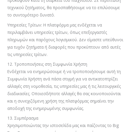
προκύψουν κατά τη διάρκεια του παιχνιδιού. Σε περίπτωση
τεχνικού ζητήματος, θα προσπαθήσουμε να το επιλύσουμε
το συντομότερο δυνατό.
Υπηρεσίες Τρίτων: Η πλατφόρμα μας ενδέχεται να
περιλαμβάνει υπηρεσίες τρίτων, όπως επεξεργαστές
πληρωμών και παρόχους λογισμικού. Δεν είμαστε υπεύθυνοι
για τυχόν ζητήματα ή διαφορές που προκύπτουν από αυτές
τις υπηρεσίες τρίτων.
12. Τροποποιήσεις στη Συμφωνία Χρήστη
Ενδέχεται να ενημερώσουμε ή να τροποποιήσουμε αυτή τη
Συμφωνία Χρήστη ανά πάσα στιγμή για να αντικατοπτρίζει
αλλαγές στη νομοθεσία, τις υπηρεσίες μας ή τις λειτουργικές
διαδικασίες. Οποιεσδήποτε αλλαγές θα σας κοινοποιούνται
και η συνεχιζόμενη χρήση της πλατφόρμας σημαίνει την
αποδοχή της ενημερωμένης συμφωνίας.
13. Συμπέρασμα
Χρησιμοποιώντας την ιστοσελίδα μας και παίζοντας το Big