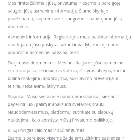
Mes rimtai žiūrime į jūsų privatumą ir esame įsipareigoję
saugoti jūsų asmeninę informaciją. Šiame skyriuje
paaiškinama, kaip renkame, saugome ir naudojame jūsų
duomenis.
Asmeninė informacija: Registracijos metu pateikta informacija
naudojama jūsų paskyrai sukurti ir valdyti, mokėjimams
apdoroti ir asmeninei pagalbai teikti.
Dalijimasis duomenimis: Mes nesidalijame jūsų asmenine
informacija su trečiosiomis šalimis, išskyrus atvejus, kai tai
būtina mokėjimų apdorojimui, sukčiavimo prevencijai ir
teisinių reikalavimų laikymuisi.
Slapukai: Mūsų svetainėje naudojami slapukai, siekiant
pagerinti jūsų patirtį ir analizuoti svetainės srautą.
Naudodamiesi mūsų platformu, sutinkate su slapukų
naudojimu, kaip aprašyta mūsų Privatumo politikoje.
9. Sąžiningas žaidimas ir sąžiningumas
Esame įsipareigoję visiems žaidėjams užtikrinti sąžiningą ir