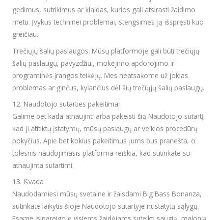
gedimus, sutrikimus ar klaidas, kurios gali atsirasti žaidimo
metu. Įvykus techninei problemai, stengsimės ją išspręsti kuo
greičiau.
Trečiųjų šalių paslaugos: Mūsų platformoje gali būti trečiųjų
šalių paslaugų, pavyzdžiui, mokėjimo apdorojimo ir
programinės įrangos teikėjų. Mes neatsakome už jokias
problemas ar ginčus, kylančius dėl šių trečiųjų šalių paslaugų.
12. Naudotojo sutarties pakeitimai
Galime bet kada atnaujinti arba pakeisti šią Naudotojo sutartį,
kad ji atitiktų įstatymų, mūsų paslaugų ar veiklos procedūrų
pokyčius. Apie bet kokius pakeitimus jums bus pranešta, o
tolesnis naudojimasis platforma reiškia, kad sutinkate su
atnaujinta sutartimi.
13. Išvada
Naudodamiesi mūsų svetaine ir žaisdami Big Bass Bonanza,
sutinkate laikytis šioje Naudotojo sutartyje nustatytų sąlygų.
Esame įsipareigoję visiems žaidėjams suteikti saugią, malonią