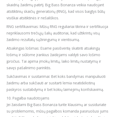
skaidrią žaidimų patirtį. Big Bass Bonanza veikia naudojant
atsitiktinių skaičių generatorių (RNG), kad visos baigtys būtų
visiškai atsitiktinės ir nešališkos.
RNG sertifikavimas: Mūsų RNG reguliariai tikrina ir sertifikuoja
nepriklausomi trečiųjų šalių auditoriai, kad užtikrintų visų
žaidimo rezultatų sąžiningumą ir vientisumą.
Atsakingas lošimas: Esame pasišventę skatinti atsakingą
lošimą ir siūlome įrankius žaidėjams valdyti savo lošimo
įpročius. Tai apima įmokų limitų, laiko limitų nustatymą ir
savęs pašalinimo parinktis.
Sukčiavimas ir susitarimai: Bet koks bandymas manipuliuoti
žaidimu arba sukčiauti ar susitarti lemia neatidėliotiną
paskyros sustabdymą ir bet kokių laimėjimų konfiskavimą.
10. Pagalba naudotojams
Jei žaisdami Big Bass Bonanza turite klausimų ar susiduriate
su problemomis, mūsų pagalbos komanda pasiruošusi jums