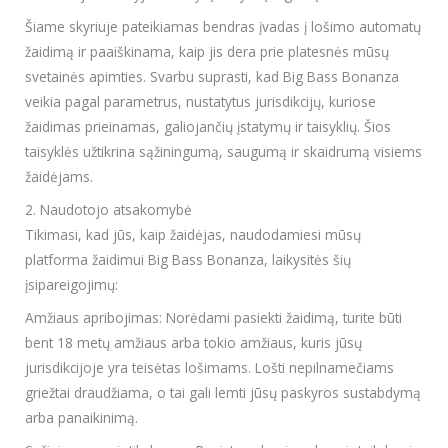
Šiame skyriuje pateikiamas bendras įvadas į lošimo automatų
žaidimą ir paaiškinama, kaip jis dera prie platesnės mūsų
svetainės apimties. Svarbu suprasti, kad Big Bass Bonanza
veikia pagal parametrus, nustatytus jurisdikcijų, kuriose
žaidimas prieinamas, galiojančių įstatymų ir taisyklių. Šios
taisyklės užtikrina sąžiningumą, saugumą ir skaidrumą visiems
žaidėjams.
2. Naudotojo atsakomybė
Tikimasi, kad jūs, kaip žaidėjas, naudodamiesi mūsų
platforma žaidimui Big Bass Bonanza, laikysitės šių
įsipareigojimų:
Amžiaus apribojimas: Norėdami pasiekti žaidimą, turite būti
bent 18 metų amžiaus arba tokio amžiaus, kuris jūsų
jurisdikcijoje yra teisėtas lošimams. Lošti nepilnamečiams
griežtai draudžiama, o tai gali lemti jūsų paskyros sustabdymą
arba panaikinimą.