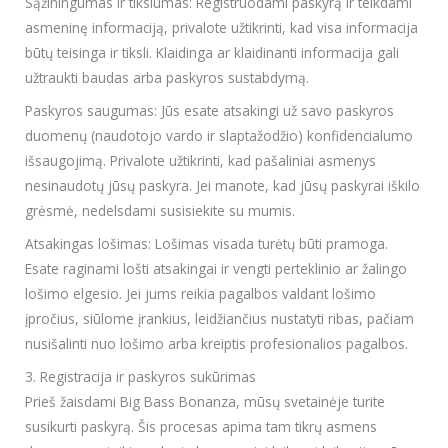
Sąžiningumas ir tikslumas: Registruodami paskyrą ir teikdami
asmeninę informaciją, privalote užtikrinti, kad visa informacija
būtų teisinga ir tiksli. Klaidinga ar klaidinanti informacija gali
užtraukti baudas arba paskyros sustabdymą.
Paskyros saugumas: Jūs esate atsakingi už savo paskyros
duomenų (naudotojo vardo ir slaptažodžio) konfidencialumo
išsaugojimą. Privalote užtikrinti, kad pašaliniai asmenys
nesinaudotų jūsų paskyra. Jei manote, kad jūsų paskyrai iškilo
grėsmė, nedelsdami susisiekite su mumis.
Atsakingas lošimas: Lošimas visada turėtų būti pramoga.
Esate raginami lošti atsakingai ir vengti perteklinio ar žalingo
lošimo elgesio. Jei jums reikia pagalbos valdant lošimo
įpročius, siūlome įrankius, leidžiančius nustatyti ribas, pačiam
nusišalinti nuo lošimo arba kreiptis profesionalios pagalbos.
3. Registracija ir paskyros sukūrimas
Prieš žaisdami Big Bass Bonanza, mūsų svetainėje turite
susikurti paskyrą. Šis procesas apima tam tikrų asmens