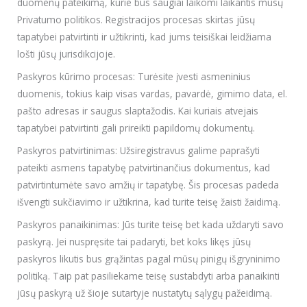
duomenų pateikimą, kurie bus saugiai laikomi laikantis mūsų
Privatumo politikos. Registracijos procesas skirtas jūsų
tapatybei patvirtinti ir užtikrinti, kad jums teisiškai leidžiama
lošti jūsų jurisdikcijoje.
Paskyros kūrimo procesas: Turėsite įvesti asmeninius
duomenis, tokius kaip visas vardas, pavardė, gimimo data, el.
pašto adresas ir saugus slaptažodis. Kai kuriais atvejais
tapatybei patvirtinti gali prireikti papildomų dokumentų.
Paskyros patvirtinimas: Užsiregistravus galime paprašyti
pateikti asmens tapatybę patvirtinančius dokumentus, kad
patvirtintumėte savo amžių ir tapatybę. Šis procesas padeda
išvengti sukčiavimo ir užtikrina, kad turite teisę žaisti žaidimą.
Paskyros panaikinimas: Jūs turite teisę bet kada uždaryti savo
paskyrą. Jei nuspręsite tai padaryti, bet koks likęs jūsų
paskyros likutis bus grąžintas pagal mūsų pinigų išgryninimo
politiką. Taip pat pasiliekame teisę sustabdyti arba panaikinti
jūsų paskyrą už šioje sutartyje nustatytų sąlygų pažeidimą.