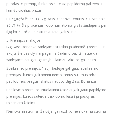
puodas, o premijų funkcijos suteikia papildomų galimybių
laimėti didelius prizus.
RTP (grąža žaidėjui): Big Bass Bonanza teorinis RTP yra apie
96,71 %. Šis procentas rodo numatomą grąžą žaidėjams per
ilgą laiką, tačiau atskiri rezultatai gali skirtis.
5. Premijos ir akcijos
Big Bass Bonanza žaidėjams suteikia jaudinančių premijų ir
akcijų. Šie pasiūlymai pagerina žaidimo patirtį ir suteikia
žaidėjams daugiau galimybių laimėti. Akcijos gali apimti:
Sveikinimo premijos: Nauji žaidėjai gali gauti sveikinimo
premijas, kurios gali apimti nemokamus sukimus arba
papildomus pinigus, skirtus naudoti Big Bass Bonanza.
Papildymo premijos: Nuolatiniai žaidėjai gali gauti papildymo
premijas, kurios suteikia papildomų lėšų į jų paskyras
tolesniam žaidimui.
Nemokami sukimai: Žaidėjai gali uždirbti nemokamų sukimų