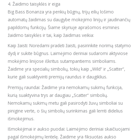
4. Žaidimo taisyklės ir eiga
Big Bass Bonanza yra penkių būgnų, trijų eilių lošimo
automatų žaidimas su daugybe mokėjimo linijų ir jaudinančių
papildomų funkcijų. Šiame skyriuje aprašomos esminės
žaidimo taisyklės ir tai, kaip žaidimas veikia:
Kaip žaisti: Norėdami pradėti žaisti, pasirinkite norimą statymo
dydį ir sukite būgnus. Laimėjimo deriniai sudaromi aktyviose
mokėjimo linijose iškritus sutampantiems simboliams.
Žaidime yra specialių simbolių, tokių kaip „Wild“ ir „Scatter“,
kurie gali suaktyvinti premijų raundus ir daugiklius.
Premijų raundai: Žaidime yra nemokamų sukimų funkcija,
kurią suaktyvina trys ar daugiau „Scatter“ simbolių.
Nemokamų sukimų metu gali pasirodyti žuvų simboliai su
pinigine verte, o šių simbolių surinkimas gali lemti didelius
išmokėjimus.
Išmokėjimai ir aukso puodai: Laimėjimo deriniai skaičiuojami
pagal išmokėjimų lentelę. Žaidime yra fiksuotas aukso