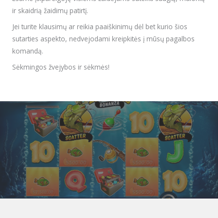
ir skaidrią žaidimų patirtį.
Jei turite klausimų ar reikia paaiškinimų dėl bet kurio šios
sutarties aspekto, nedvejodami kreipkitės į mūsų pagalbos
komandą.
Sėkmingos žvejybos ir sėkmės!