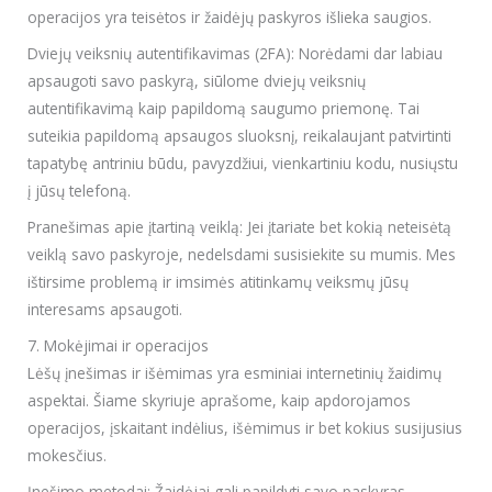
operacijos yra teisėtos ir žaidėjų paskyros išlieka saugios.
Dviejų veiksnių autentifikavimas (2FA): Norėdami dar labiau
apsaugoti savo paskyrą, siūlome dviejų veiksnių
autentifikavimą kaip papildomą saugumo priemonę. Tai
suteikia papildomą apsaugos sluoksnį, reikalaujant patvirtinti
tapatybę antriniu būdu, pavyzdžiui, vienkartiniu kodu, nusiųstu
į jūsų telefoną.
Pranešimas apie įtartiną veiklą: Jei įtariate bet kokią neteisėtą
veiklą savo paskyroje, nedelsdami susisiekite su mumis. Mes
ištirsime problemą ir imsimės atitinkamų veiksmų jūsų
interesams apsaugoti.
7. Mokėjimai ir operacijos
Lėšų įnešimas ir išėmimas yra esminiai internetinių žaidimų
aspektai. Šiame skyriuje aprašome, kaip apdorojamos
operacijos, įskaitant indėlius, išėmimus ir bet kokius susijusius
mokesčius.
Įnešimo metodai: Žaidėjai gali papildyti savo paskyras