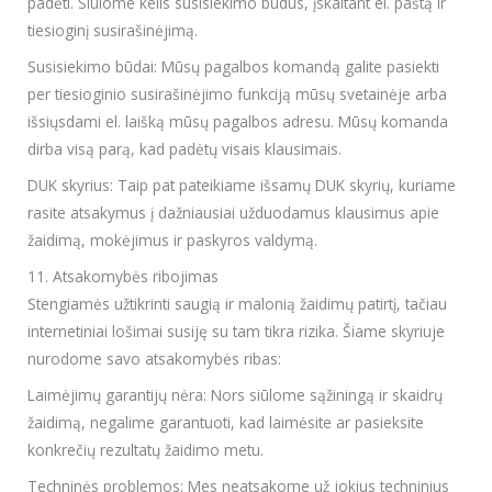
padėti. Siūlome kelis susisiekimo būdus, įskaitant el. paštą ir
tiesioginį susirašinėjimą.
Susisiekimo būdai: Mūsų pagalbos komandą galite pasiekti
per tiesioginio susirašinėjimo funkciją mūsų svetainėje arba
išsiųsdami el. laišką mūsų pagalbos adresu. Mūsų komanda
dirba visą parą, kad padėtų visais klausimais.
DUK skyrius: Taip pat pateikiame išsamų DUK skyrių, kuriame
rasite atsakymus į dažniausiai užduodamus klausimus apie
žaidimą, mokėjimus ir paskyros valdymą.
11. Atsakomybės ribojimas
Stengiamės užtikrinti saugią ir malonią žaidimų patirtį, tačiau
internetiniai lošimai susiję su tam tikra rizika. Šiame skyriuje
nurodome savo atsakomybės ribas:
Laimėjimų garantijų nėra: Nors siūlome sąžiningą ir skaidrų
žaidimą, negalime garantuoti, kad laimėsite ar pasieksite
konkrečių rezultatų žaidimo metu.
Techninės problemos: Mes neatsakome už jokius techninius