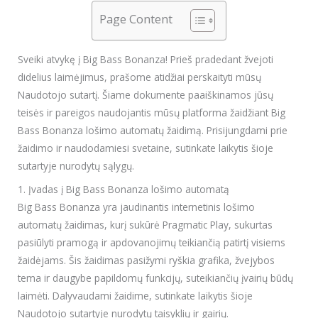
Page Content
Sveiki atvykę į Big Bass Bonanza! Prieš pradedant žvejoti
didelius laimėjimus, prašome atidžiai perskaityti mūsų
Naudotojo sutartį. Šiame dokumente paaiškinamos jūsų
teisės ir pareigos naudojantis mūsų platforma žaidžiant Big
Bass Bonanza lošimo automatų žaidimą. Prisijungdami prie
žaidimo ir naudodamiesi svetaine, sutinkate laikytis šioje
sutartyje nurodytų sąlygų.
1. Įvadas į Big Bass Bonanza lošimo automatą
Big Bass Bonanza yra jaudinantis internetinis lošimo
automatų žaidimas, kurį sukūrė Pragmatic Play, sukurtas
pasiūlyti pramogą ir apdovanojimų teikiančią patirtį visiems
žaidėjams. Šis žaidimas pasižymi ryškia grafika, žvejybos
tema ir daugybe papildomų funkcijų, suteikiančių įvairių būdų
laimėti. Dalyvaudami žaidime, sutinkate laikytis šioje
Naudotojo sutartyje nurodytų taisyklių ir gairių.