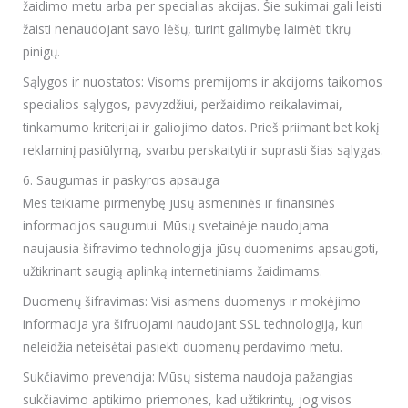
žaidimo metu arba per specialias akcijas. Šie sukimai gali leisti
žaisti nenaudojant savo lėšų, turint galimybę laimėti tikrų
pinigų.
Sąlygos ir nuostatos: Visoms premijoms ir akcijoms taikomos
specialios sąlygos, pavyzdžiui, peržaidimo reikalavimai,
tinkamumo kriterijai ir galiojimo datos. Prieš priimant bet kokį
reklaminį pasiūlymą, svarbu perskaityti ir suprasti šias sąlygas.
6. Saugumas ir paskyros apsauga
Mes teikiame pirmenybę jūsų asmeninės ir finansinės
informacijos saugumui. Mūsų svetainėje naudojama
naujausia šifravimo technologija jūsų duomenims apsaugoti,
užtikrinant saugią aplinką internetiniams žaidimams.
Duomenų šifravimas: Visi asmens duomenys ir mokėjimo
informacija yra šifruojami naudojant SSL technologiją, kuri
neleidžia neteisėtai pasiekti duomenų perdavimo metu.
Sukčiavimo prevencija: Mūsų sistema naudoja pažangias
sukčiavimo aptikimo priemones, kad užtikrintų, jog visos