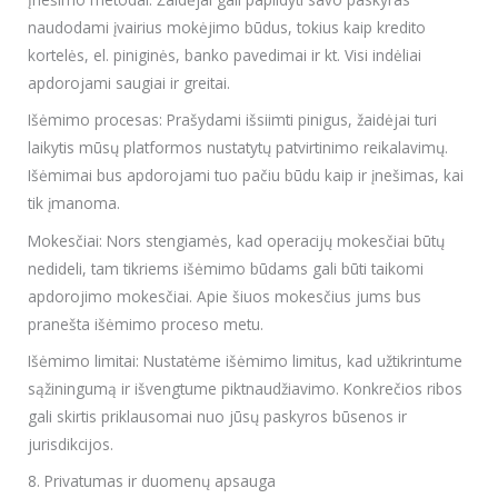
naudodami įvairius mokėjimo būdus, tokius kaip kredito
kortelės, el. piniginės, banko pavedimai ir kt. Visi indėliai
apdorojami saugiai ir greitai.
Išėmimo procesas: Prašydami išsiimti pinigus, žaidėjai turi
laikytis mūsų platformos nustatytų patvirtinimo reikalavimų.
Išėmimai bus apdorojami tuo pačiu būdu kaip ir įnešimas, kai
tik įmanoma.
Mokesčiai: Nors stengiamės, kad operacijų mokesčiai būtų
nedideli, tam tikriems išėmimo būdams gali būti taikomi
apdorojimo mokesčiai. Apie šiuos mokesčius jums bus
pranešta išėmimo proceso metu.
Išėmimo limitai: Nustatėme išėmimo limitus, kad užtikrintume
sąžiningumą ir išvengtume piktnaudžiavimo. Konkrečios ribos
gali skirtis priklausomai nuo jūsų paskyros būsenos ir
jurisdikcijos.
8. Privatumas ir duomenų apsauga