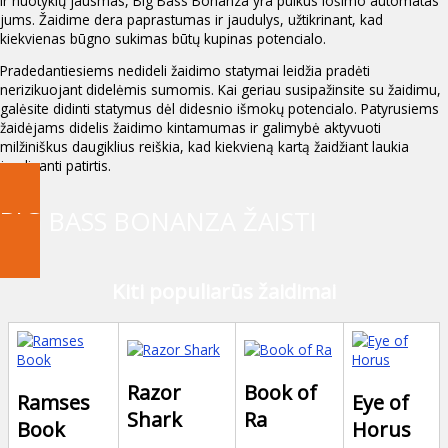
ir nuotykių jausmas, Big Bass Bonanza yra puikus lošimo automatas
jums. Žaidime dera paprastumas ir jaudulys, užtikrinant, kad
kiekvienas būgno sukimas būtų kupinas potencialo.
Pradedantiesiems nedideli žaidimo statymai leidžia pradėti
nerizikuojant didelėmis sumomis. Kai geriau susipažinsite su žaidimu,
galėsite didinti statymus dėl didesnio išmokų potencialo. Patyrusiems
žaidėjams didelis žaidimo kintamumas ir galimybė aktyvuoti
milžiniškus daugiklius reiškia, kad kiekvieną kartą žaidžiant laukia
jaudinanti patirtis.
BIG BASS BONANZA ŽAISTI
Kiti populiarūs žaidimai
Razor
Book of
Ramses
Eye of
Shark
Ra
Book
Horus