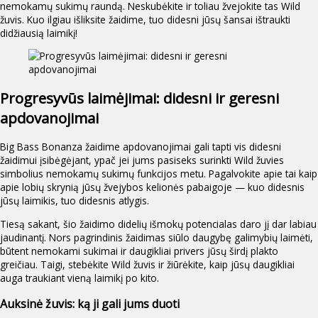
nemokamų sukimų raundą. Neskubėkite ir toliau žvejokite tas Wild
žuvis. Kuo ilgiau išliksite žaidime, tuo didesni jūsų šansai ištraukti
didžiausią laimikį!
Progresyvūs laimėjimai: didesni ir geresni
apdovanojimai
Big Bass Bonanza žaidime apdovanojimai gali tapti vis didesni
žaidimui įsibėgėjant, ypač jei jums pasiseks surinkti Wild žuvies
simbolius nemokamų sukimų funkcijos metu. Pagalvokite apie tai kaip
apie lobių skrynią jūsų žvejybos kelionės pabaigoje — kuo didesnis
jūsų laimikis, tuo didesnis atlygis.
Tiesą sakant, šio žaidimo didelių išmokų potencialas daro jį dar labiau
jaudinantį. Nors pagrindinis žaidimas siūlo daugybę galimybių laimėti,
būtent nemokami sukimai ir daugikliai privers jūsų širdį plakto
greičiau. Taigi, stebėkite Wild žuvis ir žiūrėkite, kaip jūsų daugikliai
auga traukiant vieną laimikį po kito.
Auksinė žuvis: ką ji gali jums duoti