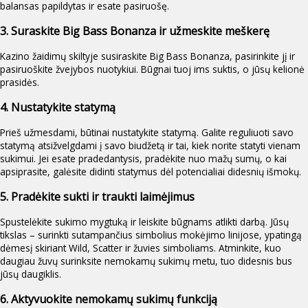
balansas papildytas ir esate pasiruošę.
3. Suraskite Big Bass Bonanza ir užmeskite meškerę
Kazino žaidimų skiltyje susiraskite Big Bass Bonanza, pasirinkite jį ir
pasiruoškite žvejybos nuotykiui. Būgnai tuoj ims suktis, o jūsų kelionė
prasidės.
4. Nustatykite statymą
Prieš užmesdami, būtinai nustatykite statymą. Galite reguliuoti savo
statymą atsižvelgdami į savo biudžetą ir tai, kiek norite statyti vienam
sukimui. Jei esate pradedantysis, pradėkite nuo mažų sumų, o kai
apsiprasite, galėsite didinti statymus dėl potencialiai didesnių išmokų.
5. Pradėkite sukti ir traukti laimėjimus
Spustelėkite sukimo mygtuką ir leiskite būgnams atlikti darbą. Jūsų
tikslas – surinkti sutampančius simbolius mokėjimo linijose, ypatingą
dėmesį skiriant Wild, Scatter ir žuvies simboliams. Atminkite, kuo
daugiau žuvų surinksite nemokamų sukimų metu, tuo didesnis bus
jūsų daugiklis.
6. Aktyvuokite nemokamų sukimų funkciją