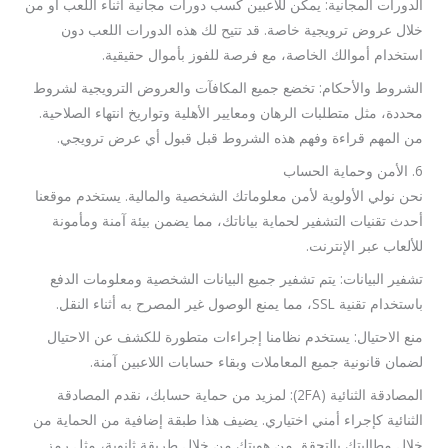
الدورات المجانية: يمكن للاعبين كسب دورات مجانية أثناء اللعب أو من
خلال عروض ترويجية خاصة. قد تتيح لك هذه الدورات اللعب دون
استخدام أموالك الخاصة، مع فرصة للفوز بأموال حقيقية.
الشروط والأحكام: تخضع جميع المكافآت والعروض الترويجية لشروط
محددة، مثل متطلبات الرهان ومعايير الأهلية وتواريخ انتهاء الصلاحية.
من المهم قراءة وفهم هذه الشروط قبل قبول أي عرض ترويجي.
6. الأمن وحماية الحساب
نحن نولي الأولوية لأمن معلوماتك الشخصية والمالية. يستخدم موقعنا
أحدث تقنيات التشفير لحماية بياناتك، مما يضمن بيئة آمنة ومأمونة
للألعاب عبر الإنترنت.
تشفير البيانات: يتم تشفير جميع البيانات الشخصية ومعلومات الدفع
باستخدام تقنية SSL، مما يمنع الوصول غير المصرح به أثناء النقل.
منع الاحتيال: يستخدم نظامنا إجراءات متطورة للكشف عن الاحتيال
لضمان قانونية جميع المعاملات وبقاء حسابات اللاعبين آمنة.
المصادقة الثنائية (2FA): لمزيد من حماية حسابك، نقدم المصادقة
الثنائية كإجراء أمني اختياري. يضيف هذا طبقة إضافية من الحماية من
خلال مطالبتك بالتحقق من هويتك من خلال طريقة ثانوية، مثل رمز