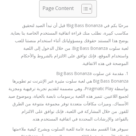
Page Content
مرحبًا بكم في Big Bass Bonanza! قبل أن تبدأ الصيد لتحقيق
مكاسب كبيرة، نطلب منك قراءة اتفاقية المستخدم الخاصة بنا بعناية.
يوضح هذا المستند حقوقك ومسؤولياتك أثناء استخدام منصتنا للعب
لعبة سلوت Big Bass Bonanza. من خلال الدخول إلى اللعبة
واستخدام الموقع، فإنك توافق على الالتزام بالشروط والأحكام
الموضحة في هذه الاتفاقية.
1. مقدمة عن سلوت Big Bass Bonanza
Big Bass Bonanza هي لعبة سلوت مثيرة عبر الإنترنت تم تطويرها
بواسطة Pragmatic Play، وهي مصممة لتقديم تجربة ترفيهية ومجزية
لجميع اللاعبين. تتميز هذه اللعبة برسومات نابضة بالحياة، وموضوع صيد
الأسماك، وميزات مكافآت متعددة توفر مجموعة متنوعة من الطرق
للفوز. من خلال المشاركة في اللعبة، فإنك توافق على الالتزام
بالقواعد والإرشادات المحددة في اتفاقية المستخدم هذه.
سيوفر هذا القسم مقدمة عامة للعبة السلوت ويشرح كيفية ملاءمتها