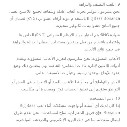
9. اللعب النظيف والنزاهة
نحن ملتزمون بتوفير تجربة ألعاب عادلة وشفافة لجميع اللاعبين. تعمل
Big Bass Bonanza باستخدام مولد أرقام عشوائي (RNG) لضمان أن
جميع النتائج عشوائية تمامًا وغير متحيزة.
شهادة RNG: يتم اختبار مولد الأرقام العشوائي (RNG) الخاص بنا
واعتماده بانتظام من قبل مدققين مستقلين لضمان العدالة والنزاهة
في جميع نتائج الألعاب.
الألعاب المسؤولة: نحن مكرسون لتعزيز الألعاب المسؤولة ونقدم
أدوات للاعبين لإدارة عادات المقامرة الخاصة بهم. يتضمن ذلك وضع
حدود للإيداع، وحدود زمنية، وخيارات الاستبعاد الذاتي.
الغش والتواطؤ: أي محاولة للتلاعب باللعبة أو الانخراط في الغش أو
التواطؤ ستؤدي إلى تعليق الحساب فورًا ومصادرة أي مكاسب.
10. دعم المستخدم
إذا كان لديك أي أسئلة أو واجهت مشكلات أثناء لعب Big Bass
Bonanza، فإن فريق الدعم لدينا متاح لمساعدتك. نحن نقدم طرق
اتصال متعددة، بما في ذلك البريد الإلكتروني والدردشة المباشرة.