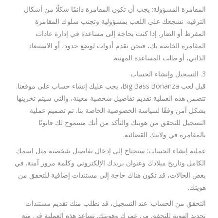
المقامرة المسؤولة: يجب أن تكون المقامرة دائمًا شكلًا من أشكال
الترفيه. نشجعك على اللعب بمسؤولية وتجنب سلوك المقامرة
المفرط أو الضار. إذا كنت بحاجة إلى مساعدة في إدارة عادات
المقامرة الخاصة بك، فنحن نقدم أدوات لوضع حدود، أو الاستبعاد
الذاتي، أو طلب المساعدة المهنية.
3. التسجيل وإنشاء الحساب
قبل لعب Big Bass Bonanza، يجب عليك إنشاء حساب على موقعنا.
تتضمن هذه العملية تقديم تفاصيل شخصية معينة، والتي سيتم تخزينها
بشكل آمن وفقًا لسياسة الخصوصية الخاصة بنا. تم تصميم عملية
التسجيل للتحقق من هويتك والتأكد من أنك مسموح لك قانونًا
بالمقامرة في ولايتك القضائية.
عملية إنشاء الحساب: ستحتاج إلى إدخال تفاصيل شخصية مثل اسمك
الكامل وتاريخ ميلادك وعنوان بريدك الإلكتروني وكلمة مرور آمنة. في
بعض الحالات، قد تكون هناك حاجة إلى مستندات إضافية للتحقق من
هويتك.
التحقق من الحساب: عند التسجيل، قد نطلب منك تقديم مستندات
تحديد الهوية للتحقق من عمرك وهويتك. تساعد هذه العملية في منع