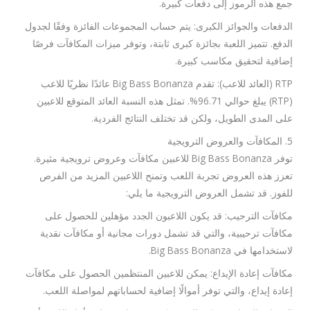
جمع هذه الرموز إلى دفعات كبيرة.
الدفعات والجوائز الكبرى: يتم حساب المجموعات الفائزة وفقًا لجدول
الدفع. تتميز اللعبة بجائزة كبرى ثابتة، وتوفر ميزات المكافآت فرصًا
إضافية لتحقيق مكاسب كبيرة.
RTP (العائد للاعب): تقدم Big Bass Bonanza عائدًا نظريًا للاعب
(RTP) يبلغ حوالي 96.71%. تمثل هذه النسبة العائد المتوقع للاعبين
على المدى الطويل، ولكن قد تختلف النتائج الفردية.
5. المكافآت والعروض الترويجية
توفر Big Bass Bonanza للاعبين مكافآت وعروض ترويجية مثيرة.
تعزز هذه العروض تجربة اللعب وتمنح اللاعبين المزيد من الفرص
للفوز. قد تشمل العروض الترويجية ما يلي:
مكافآت الترحيب: قد يكون اللاعبون الجدد مؤهلين للحصول على
مكافآت ترحيبية، والتي قد تشمل دورات مجانية أو مكافآت نقدية
لاستخدامها في Big Bass Bonanza.
مكافآت إعادة الإيداع: يمكن للاعبين المنتظمين الحصول على مكافآت
إعادة إيداع، والتي توفر أموالًا إضافية لحساباتهم لمواصلة اللعب.