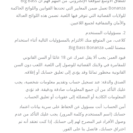
للنطاق الأوسع لموقعنا الإلكتروني. من المهم فهم أن Big Bass
Bonanza تعمل ضمن المعايير التي تحددها القوانين واللوائح الحاكمة
للولايات القضائية التي تتوفر فيها اللعبة. تضمن هذه اللوائح العدالة
والأمان والشفافية لجميع اللاعبين.
2. مسؤوليات المستخدم
كلاعب، من المتوقع منك الالتزام بالمسؤوليات التالية أثناء استخدام
منصتنا للعب Big Bass Bonanza:
قيود العمر: يجب ألا يقل عمرك عن 18 عامًا أو السن القانوني
للمقامرة في ولايتك القضائية للوصول إلى اللعبة. اللعب دون السن
القانونية محظور تمامًا وقد يؤدي إلى تعليق حسابك أو إغلاقه.
الصدق والدقة: عند تسجيل حساب وتقديم معلومات شخصية، يجب
عليك التأكد من أن جميع المعلومات صادقة ودقيقة. قد تؤدي
المعلومات الكاذبة أو المضللة إلى عقوبات أو تعليق الحساب.
أمن الحساب: أنت مسؤول عن الحفاظ على سرية بيانات اعتماد
حسابك (اسم المستخدم وكلمة المرور). يجب عليك التأكد من عدم
وصول الأفراد غير المصرح لهم إلى حسابك. إذا كنت تعتقد أنه تم
اختراق حسابك، فاتصل بنا على الفور.