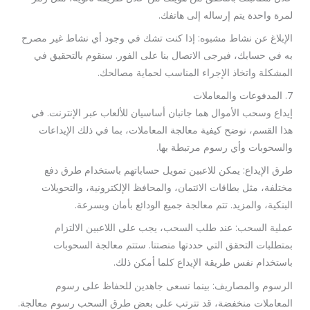
لمرة واحدة يتم إرساله إلى هاتفك.
الإبلاغ عن نشاط مشبوه: إذا كنت تشك في وجود أي نشاط غير مصرح
به في حسابك، فيرجى الاتصال بنا على الفور. سنقوم بالتحقيق في
المشكلة واتخاذ الإجراء المناسب لحماية مصالحك.
7. المدفوعات والمعاملات
إيداع وسحب الأموال هما جانبان أساسيان للألعاب عبر الإنترنت. في
هذا القسم، نوضح كيفية معالجة المعاملات، بما في ذلك الإيداعات
والسحوبات وأي رسوم مرتبطة بها.
طرق الإيداع: يمكن للاعبين تمويل حساباتهم باستخدام طرق دفع
مختلفة، مثل بطاقات الائتمان، والمحافظ الإلكترونية، والتحويلات
البنكية، والمزيد. تتم معالجة جميع الودائع بأمان وبسرعة.
عملية السحب: عند طلب السحب، يجب على اللاعبين الالتزام
بمتطلبات التحقق التي حددتها منصتنا. ستتم معالجة السحوبات
باستخدام نفس طريقة الإيداع كلما أمكن ذلك.
الرسوم والمصاريف: بينما نسعى جاهدين للحفاظ على رسوم
المعاملات منخفضة، قد تترتب على بعض طرق السحب رسوم معالجة.