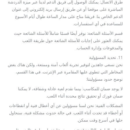
طرق الاتصال: يمكنك الوصول إلى فريق الدعم لدينا عبر ميزة الدردشة
المباشرة على موقعنا أو عن طريق إرسال بريد إلكتروني إلى عنوان
الدعم الخاص بنا. فريقنا متاح على مدار الساعة طوال أيام الأسبوع
للمساعدة في أي استفسارات.
قسم الأسئلة الشائعة: نوفر أيضًا قسمًا شاملاً للأسئلة الشائعة حيث
يمكنك العثور على إجابات للأسئلة الشائعة حول طريقة اللعب
والمدفوعات وإدارة الحساب.
11. تحديد المسؤولية
نحن نسعى جاهدين لتوفير تجربة ألعاب آمنة وممتعة، ولكن هناك بعض
المخاطر التي تنطوي عليها المقامرة عبر الإنترنت. في هذا القسم،
نوضح حدود مسؤوليتنا:
لا يوجد ضمان للمكاسب: بينما نقدم لعبة عادلة وشفافة، لا يمكننا
ضمان فوزك أو تحقيق نتائج محددة أثناء اللعب.
المشكلات الفنية: نحن لسنا مسؤولين عن أي أعطال فنية أو انقطاعات
أو أخطاء قد تحدث أثناء اللعب. في حالة حدوث مشكلة فنية، سنحاول
حلها في أسرع وقت ممكن.
خدمات الطرف الثالث: قد تتضمن منصتنا خدمات طرف ثالث، مثل