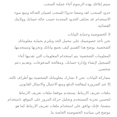
سيتم إبلاغك بهذه الرسوم أثناء عملية السحب.
حدود السحب: لقد وضعنا حدودًا للسحب لضمان العدالة ومنع سوء
الاستخدام. قد تختلف الحدود المحددة حسب حالة حسابك وولايتك
القضائية.
8. الخصوصية وحماية البيانات
نحن نأخذ خصوصيتك على محمل الجد ونلتزم بحماية معلوماتك
الشخصية. يوضح هذا القسم كيف نجمع بياناتك ونخزنها ونستخدمها.
المعلومات الشخصية: يتم استخدام المعلومات التي تقدمها أثناء
التسجيل لإنشاء وإدارة حسابك، ومعالجة المدفوعات، وتقديم دعم
شخصي.
مشاركة البيانات: نحن لا نشارك معلوماتك الشخصية مع أطراف ثالثة،
إلا عند الضرورة لمعالجة الدفع ومنع الاحتيال والامتثال القانوني.
ملفات تعريف الارتباط: يستخدم موقعنا ملفات تعريف الارتباط
لتحسين تجربة المستخدم وتحليل حركة المرور على الموقع. باستخدام
منصتنا، فإنك توافق على استخدام ملفات تعريف الارتباط كما هو
موضح في سياسة الخصوصية الخاصة بنا.