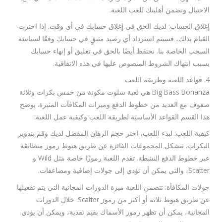
الاحتيال وتضمن أهليتك للعب اللعبة.
إغلاق الحساب: لديك الحق في إغلاق حسابك في أي وقت. إذا اخترت
القيام بذلك، فسيتم استرداد أي رصيد متبقٍ في حسابك وفقًا لسياسة
السحب الخاصة بنا. نحتفظ أيضًا بالحق في تعليق أو إنهاء حسابك
بسبب انتهاك الشروط المنصوص عليها في هذه الاتفاقية.
4. قواعد اللعبة وطريقة اللعب
Big Bass Bonanza هي لعبة سلوت مكونة من خمس بكرات وثلاثة
صفوف مع العديد من خطوط الدفع وميزات المكافآت المثيرة. يوضح
هذا القسم القواعد الأساسية لطريقة اللعب وكيفية عمل اللعبة:
كيفية اللعب: لبدء اللعب، اختر حجم الرهان المفضل لديك وقم بتدوير
البكرات. تتشكل المجموعات الفائزة عن طريق هبوط رموز متطابقة
عبر خطوط الدفع النشطة. تقدم اللعبة رموزًا خاصة مثل Wild و
Scatter، والتي يمكن أن تؤدي إلى جولات إضافية ومضاعفات.
جولات المكافأة: تتضمن اللعبة ميزة الدورات المجانية التي يتم تفعيلها
عن طريق هبوط ثلاثة أو أكثر من رموز Scatter. خلال الدورات
المجانية، يمكن أن تظهر رموز الأسماك بقيم نقدية، ويمكن أن يؤدي