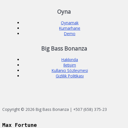
Oyna
Oynamak
Kumarhane
Demo
Big Bass Bonanza
Hakkında
Iletişim
Kullanıcı Sözleşmesi
Gizlilik Politikası
Copyright © 2026 Big Bass Bonanza | +507 (658) 375-23
Max Fortune