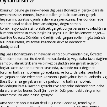
Oynamalısınız?
Konunun özüne gelelim—neden Big Bass Bonanza’yı gerçek para ile
oynamalısınız? Birincisi, büyük ödüller için balık tutmanın gerçek
heyecanını, ücretsiz oyunla asla karşılayamazsınız. Her döndürmede
sadece sanal balıkları kovalamadığınızı, doğru sembol
kombinasyonuyla sizin olabilecek gerçek dünya parasını kovaladığınızı
bilmenin adrenalin etkisi başka bir şeydir. Ödüller beklemeye değer—
özellikle Ücretsiz Döndürme özelliğindeki çarpan etkilerini göz önünde
bulundurursanız, mütevazı kazançları devasa ödemelere
dönüştürebilir.
Big Bass Bonanza’nın en heyecan verici bölümlerinden biri, Ücretsiz
Döndürme turudur. Bu özellik, makaralarda üç veya daha fazla dağılım
sembolü alarak tetiklenir ve bir kez başladığınızda gerçek aksiyon
başlar. Ücretsiz döndürmeler sırasında, üzerinde nakit değerleri
bulunan balık sembollerini göreceksiniz ve bu turda vahşi semboller
ve çarpanlar elde ederseniz, kazancınız patlayabilir! İşte bu anlarda Big
Bass Bonanza gerçek anlamda parlıyor—o balık sembolleri,
beklediğiniz büyük kazancı getirebilir ve çarpanlar ödemelerinizi daha
da artırarak bu bonus özelliğini, dev bir ödül peşindeki balıkçılar için
mükemmel bir alan haline getiriyor.
Ama sadece bonus turları değil. Big Bass Bonanza, temel oyun