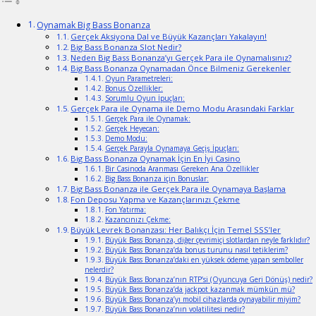
Oynamak Big Bass Bonanza
Gerçek Aksiyona Dal ve Büyük Kazançları Yakalayın!
Big Bass Bonanza Slot Nedir?
Neden Big Bass Bonanza’yı Gerçek Para ile Oynamalısınız?
Big Bass Bonanza Oynamadan Önce Bilmeniz Gerekenler
Oyun Parametreleri:
Bonus Özellikler:
Sorumlu Oyun İpuçları:
Gerçek Para ile Oynama ile Demo Modu Arasındaki Farklar
Gerçek Para ile Oynamak:
Gerçek Heyecan:
Demo Modu:
Gerçek Parayla Oynamaya Geçiş İpuçları:
Big Bass Bonanza Oynamak İçin En İyi Casino
Bir Casinoda Aranması Gereken Ana Özellikler
Big Bass Bonanza için Bonuslar:
Big Bass Bonanza ile Gerçek Para ile Oynamaya Başlama
Fon Deposu Yapma ve Kazançlarınızı Çekme
Fon Yatırma:
Kazancınızı Çekme:
Büyük Levrek Bonanzası: Her Balıkçı İçin Temel SSS’ler
Büyük Bass Bonanza, diğer çevrimiçi slotlardan neyle farklıdır?
Büyük Bass Bonanza’da bonus turunu nasıl tetiklerim?
Büyük Bass Bonanza’daki en yüksek ödeme yapan semboller
nelerdir?
Büyük Bass Bonanza’nın RTP’si (Oyuncuya Geri Dönüş) nedir?
Büyük Bass Bonanza’da jackpot kazanmak mümkün mü?
Büyük Bass Bonanza’yı mobil cihazlarda oynayabilir miyim?
Büyük Bass Bonanza’nın volatilitesi nedir?