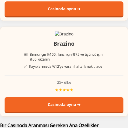
Casinoda oyna ➔
Brazino
🎰
Birinci için %100, ikinci için %75 ve üçüncü için
%50 kazanın
✅
Kayıplarınızda %12’ye varan haftalık nakit iade
25+ ülke
★★★★★
Casinoda oyna ➔
Bir Casinoda Aranması Gereken Ana Özellikler