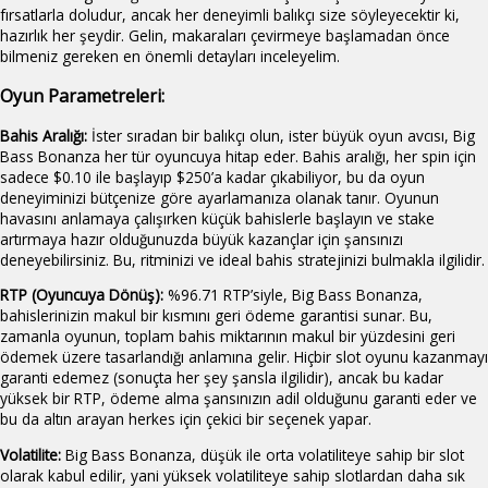
fırsatlarla doludur, ancak her deneyimli balıkçı size söyleyecektir ki,
hazırlık her şeydir. Gelin, makaraları çevirmeye başlamadan önce
bilmeniz gereken en önemli detayları inceleyelim.
Oyun Parametreleri:
Bahis Aralığı:
İster sıradan bir balıkçı olun, ister büyük oyun avcısı, Big
Bass Bonanza her tür oyuncuya hitap eder. Bahis aralığı, her spin için
sadece $0.10 ile başlayıp $250’a kadar çıkabiliyor, bu da oyun
deneyiminizi bütçenize göre ayarlamanıza olanak tanır. Oyunun
havasını anlamaya çalışırken küçük bahislerle başlayın ve stake
artırmaya hazır olduğunuzda büyük kazançlar için şansınızı
deneyebilirsiniz. Bu, ritminizi ve ideal bahis stratejinizi bulmakla ilgilidir.
RTP (Oyuncuya Dönüş):
%96.71 RTP’siyle, Big Bass Bonanza,
bahislerinizin makul bir kısmını geri ödeme garantisi sunar. Bu,
zamanla oyunun, toplam bahis miktarının makul bir yüzdesini geri
ödemek üzere tasarlandığı anlamına gelir. Hiçbir slot oyunu kazanmayı
garanti edemez (sonuçta her şey şansla ilgilidir), ancak bu kadar
yüksek bir RTP, ödeme alma şansınızın adil olduğunu garanti eder ve
bu da altın arayan herkes için çekici bir seçenek yapar.
Volatilite:
Big Bass Bonanza, düşük ile orta volatiliteye sahip bir slot
olarak kabul edilir, yani yüksek volatiliteye sahip slotlardan daha sık