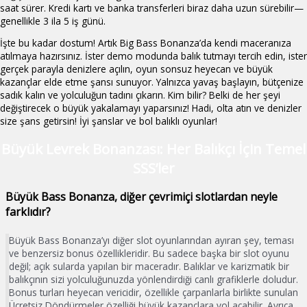
saat sürer. Kredi kartı ve banka transferleri biraz daha uzun sürebilir—
genellikle 3 ila 5 iş günü.
İşte bu kadar dostum! Artık Big Bass Bonanza’da kendi maceranıza
atılmaya hazırsınız. İster demo modunda balık tutmayı tercih edin, ister
gerçek parayla denizlere açılın, oyun sonsuz heyecan ve büyük
kazançlar elde etme şansı sunuyor. Yalnızca yavaş başlayın, bütçenize
sadık kalın ve yolculuğun tadını çıkarın. Kim bilir? Belki de her şeyi
değiştirecek o büyük yakalamayı yaparsınız! Hadi, olta atın ve denizler
size şans getirsin! İyi şanslar ve bol balıklı oyunlar!
Büyük Levrek Bonanzası: Her Balıkçı İçin Temel
SSS’ler
Büyük Bass Bonanza, diğer çevrimiçi slotlardan neyle
farklıdır?
Büyük Bass Bonanza’yı diğer slot oyunlarından ayıran şey, teması
ve benzersiz bonus özellikleridir. Bu sadece başka bir slot oyunu
değil; açık sularda yapılan bir maceradır. Balıklar ve karizmatik bir
balıkçının sizi yolculuğunuzda yönlendirdiği canlı grafiklerle doludur.
Bonus turları heyecan vericidir, özellikle çarpanlarla birlikte sunulan
Ücretsiz Döndürmeler özelliği büyük kazançlara yol açabilir. Ayrıca,