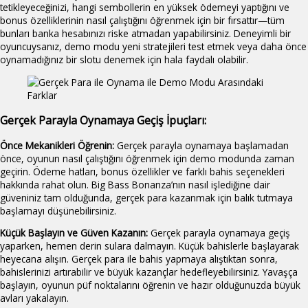
tetikleyeceğinizi, hangi sembollerin en yüksek ödemeyi yaptığını ve
bonus özelliklerinin nasıl çalıştığını öğrenmek için bir fırsattır—tüm
bunları banka hesabınızı riske atmadan yapabilirsiniz. Deneyimli bir
oyuncuysanız, demo modu yeni stratejileri test etmek veya daha önce
oynamadığınız bir slotu denemek için hala faydalı olabilir.
Gerçek Parayla Oynamaya Geçiş İpuçları:
Önce Mekanikleri Öğrenin:
Gerçek parayla oynamaya başlamadan
önce, oyunun nasıl çalıştığını öğrenmek için demo modunda zaman
geçirin. Ödeme hatları, bonus özellikler ve farklı bahis seçenekleri
hakkında rahat olun. Big Bass Bonanza’nın nasıl işlediğine dair
güveniniz tam olduğunda, gerçek para kazanmak için balık tutmaya
başlamayı düşünebilirsiniz.
Küçük Başlayın ve Güven Kazanın:
Gerçek parayla oynamaya geçiş
yaparken, hemen derin sulara dalmayın. Küçük bahislerle başlayarak
heyecana alışın. Gerçek para ile bahis yapmaya alıştıktan sonra,
bahislerinizi artırabilir ve büyük kazançlar hedefleyebilirsiniz. Yavaşça
başlayın, oyunun püf noktalarını öğrenin ve hazır olduğunuzda büyük
avları yakalayın.