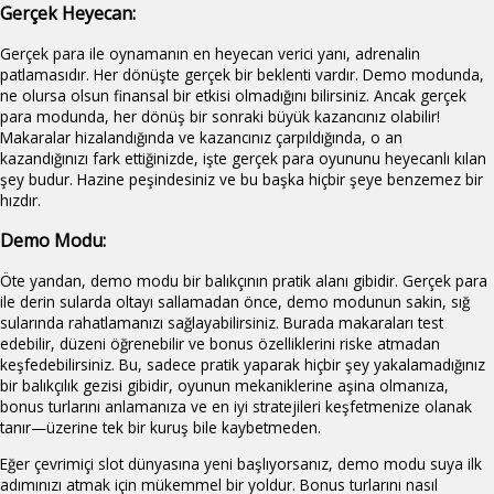
Gerçek Heyecan:
Gerçek para ile oynamanın en heyecan verici yanı, adrenalin
patlamasıdır. Her dönüşte gerçek bir beklenti vardır. Demo modunda,
ne olursa olsun finansal bir etkisi olmadığını bilirsiniz. Ancak gerçek
para modunda, her dönüş bir sonraki büyük kazancınız olabilir!
Makaralar hizalandığında ve kazancınız çarpıldığında, o an
kazandığınızı fark ettiğinizde, işte gerçek para oyununu heyecanlı kılan
şey budur. Hazine peşindesiniz ve bu başka hiçbir şeye benzemez bir
hızdır.
Demo Modu:
Öte yandan, demo modu bir balıkçının pratik alanı gibidir. Gerçek para
ile derin sularda oltayı sallamadan önce, demo modunun sakin, sığ
sularında rahatlamanızı sağlayabilirsiniz. Burada makaraları test
edebilir, düzeni öğrenebilir ve bonus özelliklerini riske atmadan
keşfedebilirsiniz. Bu, sadece pratik yaparak hiçbir şey yakalamadığınız
bir balıkçılık gezisi gibidir, oyunun mekaniklerine aşina olmanıza,
bonus turlarını anlamanıza ve en iyi stratejileri keşfetmenize olanak
tanır—üzerine tek bir kuruş bile kaybetmeden.
Eğer çevrimiçi slot dünyasına yeni başlıyorsanız, demo modu suya ilk
adımınızı atmak için mükemmel bir yoldur. Bonus turlarını nasıl