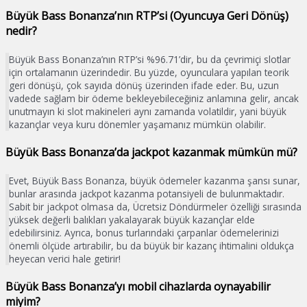
Büyük Bass Bonanza’nın RTP’si (Oyuncuya Geri Dönüş)
nedir?
Büyük Bass Bonanza’nın RTP’si %96.71’dir, bu da çevrimiçi slotlar
için ortalamanın üzerindedir. Bu yüzde, oyunculara yapılan teorik
geri dönüşü, çok sayıda dönüş üzerinden ifade eder. Bu, uzun
vadede sağlam bir ödeme bekleyebileceğiniz anlamına gelir, ancak
unutmayın ki slot makineleri aynı zamanda volatildir, yani büyük
kazançlar veya kuru dönemler yaşamanız mümkün olabilir.
Büyük Bass Bonanza’da jackpot kazanmak mümkün mü?
Evet, Büyük Bass Bonanza, büyük ödemeler kazanma şansı sunar,
bunlar arasında jackpot kazanma potansiyeli de bulunmaktadır.
Sabit bir jackpot olmasa da, Ücretsiz Döndürmeler özelliği sırasında
yüksek değerli balıkları yakalayarak büyük kazançlar elde
edebilirsiniz. Ayrıca, bonus turlarındaki çarpanlar ödemelerinizi
önemli ölçüde artırabilir, bu da büyük bir kazanç ihtimalini oldukça
heyecan verici hale getirir!
Büyük Bass Bonanza’yı mobil cihazlarda oynayabilir
miyim?