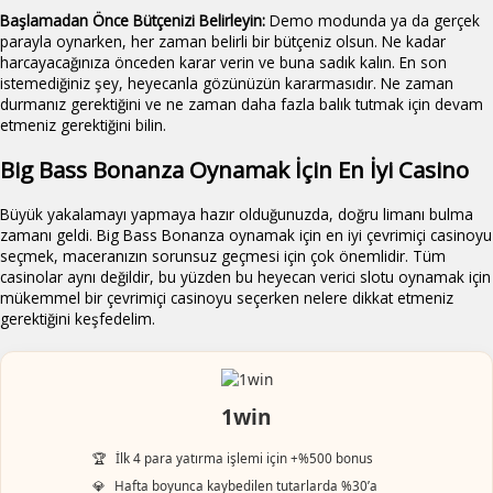
Başlamadan Önce Bütçenizi Belirleyin:
Demo modunda ya da gerçek
parayla oynarken, her zaman belirli bir bütçeniz olsun. Ne kadar
harcayacağınıza önceden karar verin ve buna sadık kalın. En son
istemediğiniz şey, heyecanla gözünüzün kararmasıdır. Ne zaman
durmanız gerektiğini ve ne zaman daha fazla balık tutmak için devam
etmeniz gerektiğini bilin.
Big Bass Bonanza Oynamak İçin En İyi Casino
Büyük yakalamayı yapmaya hazır olduğunuzda, doğru limanı bulma
zamanı geldi. Big Bass Bonanza oynamak için en iyi çevrimiçi casinoyu
seçmek, maceranızın sorunsuz geçmesi için çok önemlidir. Tüm
casinolar aynı değildir, bu yüzden bu heyecan verici slotu oynamak için
mükemmel bir çevrimiçi casinoyu seçerken nelere dikkat etmeniz
gerektiğini keşfedelim.
1win
🏆
İlk 4 para yatırma işlemi için +%500 bonus
💎
Hafta boyunca kaybedilen tutarlarda %30’a