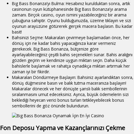
Big Bass Bonanza’yı Bulma: Hesabınız kurulduktan sonra, artık
casinonun oyun kütüphanesinde Big Bass Bonanza’yı arama
zamanı. Birçok casino, oyun ismini yazabileceğiniz bir arama
çubuğuna sahiptir. Oyunu bulduğunuzda, üzerine tıklayın ve sizi
oyunun arayüzüne götürerek gerçek macera başlasın. Bu kadar
basit!
Bahsinizi Seçme: Makaraları çevirmeye başlamadan önce, her
dönüş için ne kadar bahis yapacağınıza karar vermeniz
gerekecek. Big Bass Bonanza, bütçenize göre
ayarlayabileceğiniz çeşitli bahis seçenekleri sunar. Bahis aralığını
gözden geçirin ve kendinize uygun miktarı seçin. Daha küçük
bahislerle başlamak ve rahatça oynadıkça miktarı artırmak her
zaman iyi bir fikirdir.
Makaraları Döndürmeye Başlayın: Bahsiniz ayarlandıktan sonra,
dönüş düğmesine basın ve balık tutma maceranıza başlayın!
Makaralar dönecek ve her dönüşte şanslı balık sembollerinin
sıralanmasını umut edeceksiniz. Ayrıca, büyük ödemelerin sizi
beklediği heyecan verici bonus turları tetikleyebilecek bonus
sembollerini de göz önünde bulundurun.
Fon Deposu Yapma ve Kazançlarınızı Çekme