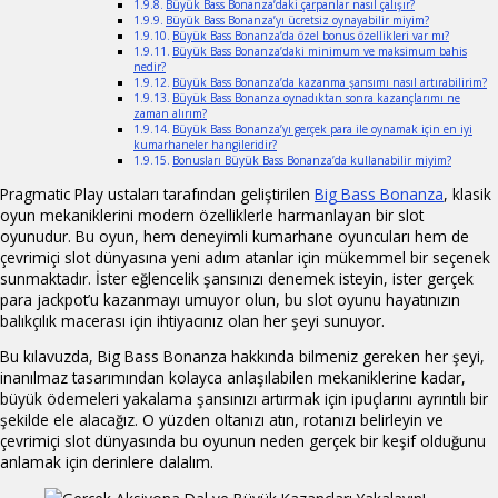
Büyük Bass Bonanza’daki çarpanlar nasıl çalışır?
Büyük Bass Bonanza’yı ücretsiz oynayabilir miyim?
Büyük Bass Bonanza’da özel bonus özellikleri var mı?
Büyük Bass Bonanza’daki minimum ve maksimum bahis
nedir?
Büyük Bass Bonanza’da kazanma şansımı nasıl artırabilirim?
Büyük Bass Bonanza oynadıktan sonra kazançlarımı ne
zaman alırım?
Büyük Bass Bonanza’yı gerçek para ile oynamak için en iyi
kumarhaneler hangileridir?
Bonusları Büyük Bass Bonanza’da kullanabilir miyim?
Pragmatic Play ustaları tarafından geliştirilen
Big Bass Bonanza
, klasik
oyun mekaniklerini modern özelliklerle harmanlayan bir slot
oyunudur. Bu oyun, hem deneyimli kumarhane oyuncuları hem de
çevrimiçi slot dünyasına yeni adım atanlar için mükemmel bir seçenek
sunmaktadır. İster eğlencelik şansınızı denemek isteyin, ister gerçek
para jackpot’u kazanmayı umuyor olun, bu slot oyunu hayatınızın
balıkçılık macerası için ihtiyacınız olan her şeyi sunuyor.
Bu kılavuzda, Big Bass Bonanza hakkında bilmeniz gereken her şeyi,
inanılmaz tasarımından kolayca anlaşılabilen mekaniklerine kadar,
büyük ödemeleri yakalama şansınızı artırmak için ipuçlarını ayrıntılı bir
şekilde ele alacağız. O yüzden oltanızı atın, rotanızı belirleyin ve
çevrimiçi slot dünyasında bu oyunun neden gerçek bir keşif olduğunu
anlamak için derinlere dalalım.