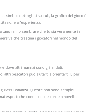
 simboli dettagliati sui rulli, la grafica del gioco è
citazione all’esperienza.
e saltano fanno sembrare che tu sia veramente in
mersiva che trascina i giocatori nel mondo del
e dove altri marinai sono già andati.
ltri pescatori può aiutarti a orientarti. E per
i Big Bass Bonanza. Queste non sono semplici
nai esperti che conoscono le corde a novellini