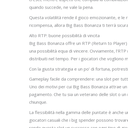
quando succede, ne vale la pena.
Questa volatilità rende il gioco emozionante, e le r
ricompensa, allora Big Bass Bonanza ti terrà sicur
Alto RTP: buone possibilità di vincita
Big Bass Bonanza offre un RTP (Return to Player) del
una possibilità equa di vincere. Ovviamente, l’RTP 
distribuiti nel tempo. Per i giocatori che vogliono
Con la giusta strategia e un po’ di fortuna, potrest
Gameplay facile da comprendere: una slot per tutt
Uno dei motivi per cui Big Bass Bonanza attrae un pu
pagamento. Che tu sia un veterano delle slot o un
chiunque.
La flessibilità nella gamma delle puntate è anche u
giocatori casuali che i big spender possono trovare
rende questa slot un successo con ogni tipo di gio