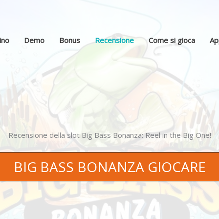
ino
Demo
Bonus
Recensione
Come si gioca
Ap
Recensione della slot Big Bass Bonanza: Reel in the Big One!
BIG BASS BONANZA GIOCARE