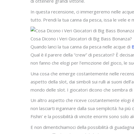
di ottenere grandi vittorie.
In questa recensione, ci immergeremo nelle acque 
tutto. Prendi la tua canna da pesca, issa le vele 
Cosa Dicono i Veri Giocatori di Big Bass Bonanza?
Quando lanci la tua canna da pesca nelle acque di
B
Qual è il parere della “crew” di pescatori? È decis
non fanno che elogi per l’emozione del gioco, le s
Una cosa che emerge costantemente nelle recensioni 
aspetto della slot, dai simboli sui rulli ai suoni dell
mondo delle slot. I giocatori dicono che sembra di e
Un altro aspetto che riceve costantemente elogi è 
non lasciarti ingannare dalla sua semplicità: ha più 
Fishin’ e la possibilità di vincite enormi sono solo 
E non dimentichiamoci della possibilità di guadagn