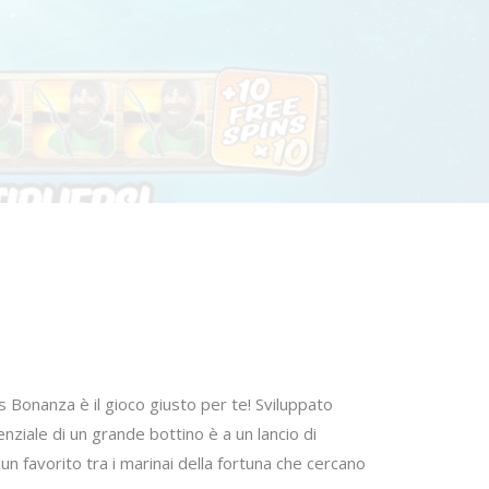
s Bonanza è il gioco giusto per te! Sviluppato
nziale di un grande bottino è a un lancio di
 favorito tra i marinai della fortuna che cercano