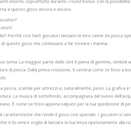
enti enormi, soprattutto durante i round bonus. Con la possibilità
orna a questo gioco ancora e ancora.
catori?
bile? Perché così tanti giocatori lanciano le loro canne da pesca
di questo gioco che continuano a far tornare i marinai.
suo tema. La maggior parte delle slot è piena di gemme, simboli an
ra di pesca. Dalla prima rotazione, ti sentirai come se fossi a bor
olo.
e da pesca, scatole per attrezzi e, naturalmente, pesci. La grafica è
tura. La musica di sottofondo, accompagnata dal suono dell’acqua
ceano. È come se fossi appena salpato per la tua spedizione di pe
caratteristiche che rende il gioco così speciale. I giocatori si se
e ti fa venire voglia di lanciare la tua lenza ripetutamente alla ri