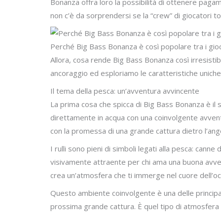
Bonanza offra loro la possibilità di ottenere pagam
non c’è da sorprendersi se la “crew” di giocatori t
Perché Big Bass Bonanza è così popolare tra i gio
Allora, cosa rende Big Bass Bonanza così irresisti
ancoraggio ed esploriamo le caratteristiche uniche 
Il tema della pesca: un’avventura avvincente
La prima cosa che spicca di Big Bass Bonanza è il 
direttamente in acqua con una coinvolgente avventu
con la promessa di una grande cattura dietro l’ang
I rulli sono pieni di simboli legati alla pesca: cann
visivamente attraente per chi ama una buona avven
crea un’atmosfera che ti immerge nel cuore dell’o
Questo ambiente coinvolgente è una delle principali 
prossima grande cattura. È quel tipo di atmosfera ch