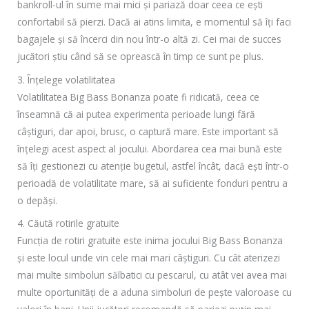
bankroll-ul în sume mai mici și pariază doar ceea ce ești
confortabil să pierzi. Dacă ai atins limita, e momentul să îți faci
bagajele și să încerci din nou într-o altă zi. Cei mai de succes
jucători știu când să se oprească în timp ce sunt pe plus.
3. Înțelege volatilitatea
Volatilitatea Big Bass Bonanza poate fi ridicată, ceea ce
înseamnă că ai putea experimenta perioade lungi fără
câștiguri, dar apoi, brusc, o captură mare. Este important să
înțelegi acest aspect al jocului. Abordarea cea mai bună este
să îți gestionezi cu atenție bugetul, astfel încât, dacă ești într-o
perioadă de volatilitate mare, să ai suficiente fonduri pentru a
o depăși.
4. Căută rotirile gratuite
Funcția de rotiri gratuite este inima jocului Big Bass Bonanza
și este locul unde vin cele mai mari câștiguri. Cu cât aterizezi
mai multe simboluri sălbatici cu pescarul, cu atât vei avea mai
multe oportunități de a aduna simboluri de pește valoroase cu