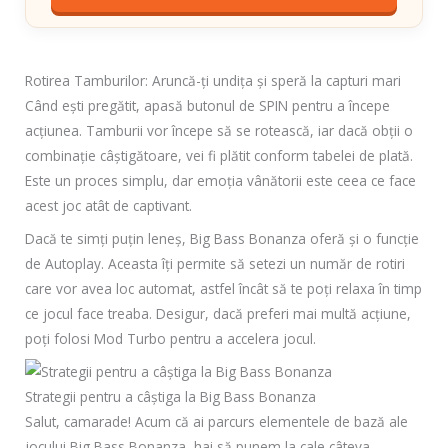
Rotirea Tamburilor: Aruncă-ți undița și speră la capturi mari
Când ești pregătit, apasă butonul de SPIN pentru a începe
acțiunea. Tamburii vor începe să se rotească, iar dacă obții o
combinație câștigătoare, vei fi plătit conform tabelei de plată.
Este un proces simplu, dar emoția vânătorii este ceea ce face
acest joc atât de captivant.
Dacă te simți puțin leneș, Big Bass Bonanza oferă și o funcție
de Autoplay. Aceasta îți permite să setezi un număr de rotiri
care vor avea loc automat, astfel încât să te poți relaxa în timp
ce jocul face treaba. Desigur, dacă preferi mai multă acțiune,
poți folosi Mod Turbo pentru a accelera jocul.
Strategii pentru a câștiga la Big Bass Bonanza
Salut, camarade! Acum că ai parcurs elementele de bază ale
jocului Big Bass Bonanza, hai să punem la cale câteva