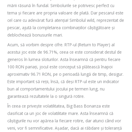
mării răsună în fundal. Simbolurile se potrivesc perfect cu
tema și fiecare are propria valoare de plată. Dar pescarul este
cel care cu adevărat fură atenția! Simbolul wild, reprezentat de
pescar, ajută la completarea combinațiilor câștigătoare și
deblochează bonusurile mari.
Acum, să vorbim despre cifre. RTP-ul (Return to Player) al
acestui joc este de 96.71%, ceea ce este considerat destul de
generos în lumea sloturilor. Asta înseamnă că pentru fiecare
100 RON pariați, jocul este conceput să plătească înapoi
aproximativ 96.71 RON, pe o perioadă lungă de timp, desigur.
Este important să reții, însă, că deși RTP-ul este un indicator
bun al comportamentului jocului pe termen lung, nu
garantează rezultatele la o singură rotire.
În ceea ce privește volatilitatea, Big Bass Bonanza este
clasificat ca un joc de volatilitate mare. Asta înseamnă că
câștigurile nu vor apărea la fiecare rotire, dar atunci când vor
veni, vor fi semnificative. Așadar, dacă ai răbdare și toleranță