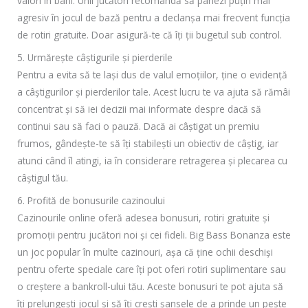
valori în bani. Unii jucători recomandă să pariezi puțin mai
agresiv în jocul de bază pentru a declanșa mai frecvent funcția
de rotiri gratuite. Doar asigură-te că îți ții bugetul sub control.
5. Urmărește câștigurile și pierderile
Pentru a evita să te lași dus de valul emoțiilor, ține o evidență
a câștigurilor și pierderilor tale. Acest lucru te va ajuta să rămâi
concentrat și să iei decizii mai informate despre dacă să
continui sau să faci o pauză. Dacă ai câștigat un premiu
frumos, gândește-te să îți stabilești un obiectiv de câștig, iar
atunci când îl atingi, ia în considerare retragerea și plecarea cu
câștigul tău.
6. Profită de bonusurile cazinoului
Cazinourile online oferă adesea bonusuri, rotiri gratuite și
promoții pentru jucători noi și cei fideli. Big Bass Bonanza este
un joc popular în multe cazinouri, așa că ține ochii deschiși
pentru oferte speciale care îți pot oferi rotiri suplimentare sau
o creștere a bankroll-ului tău. Aceste bonusuri te pot ajuta să
îți prelungești jocul și să îți crești șansele de a prinde un pește