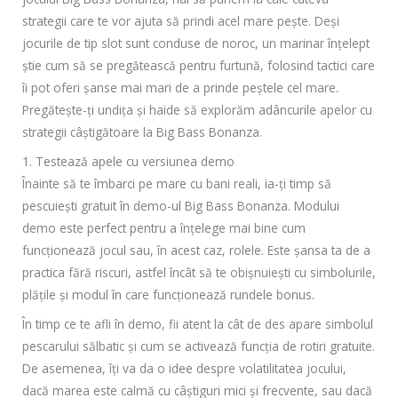
strategii care te vor ajuta să prindi acel mare pește. Deși
jocurile de tip slot sunt conduse de noroc, un marinar înțelept
știe cum să se pregătească pentru furtună, folosind tactici care
îi pot oferi șanse mai mari de a prinde peștele cel mare.
Pregătește-ți undița și haide să explorăm adâncurile apelor cu
strategii câștigătoare la Big Bass Bonanza.
1. Testează apele cu versiunea demo
Înainte să te îmbarci pe mare cu bani reali, ia-ți timp să
pescuiești gratuit în demo-ul Big Bass Bonanza. Modului
demo este perfect pentru a înțelege mai bine cum
funcționează jocul sau, în acest caz, rolele. Este șansa ta de a
practica fără riscuri, astfel încât să te obișnuiești cu simbolurile,
plățile și modul în care funcționează rundele bonus.
În timp ce te afli în demo, fii atent la cât de des apare simbolul
pescarului sălbatic și cum se activează funcția de rotiri gratuite.
De asemenea, îți va da o idee despre volatilitatea jocului,
dacă marea este calmă cu câștiguri mici și frecvente, sau dacă