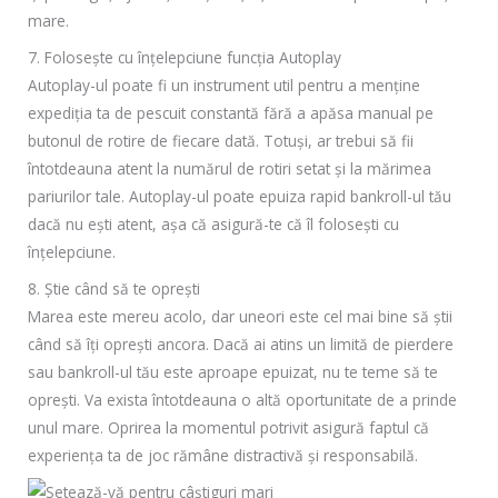
mare.
7. Folosește cu înțelepciune funcția Autoplay
Autoplay-ul poate fi un instrument util pentru a menține
expediția ta de pescuit constantă fără a apăsa manual pe
butonul de rotire de fiecare dată. Totuși, ar trebui să fii
întotdeauna atent la numărul de rotiri setat și la mărimea
pariurilor tale. Autoplay-ul poate epuiza rapid bankroll-ul tău
dacă nu ești atent, așa că asigură-te că îl folosești cu
înțelepciune.
8. Știe când să te oprești
Marea este mereu acolo, dar uneori este cel mai bine să știi
când să îți oprești ancora. Dacă ai atins un limită de pierdere
sau bankroll-ul tău este aproape epuizat, nu te teme să te
oprești. Va exista întotdeauna o altă oportunitate de a prinde
unul mare. Oprirea la momentul potrivit asigură faptul că
experiența ta de joc rămâne distractivă și responsabilă.