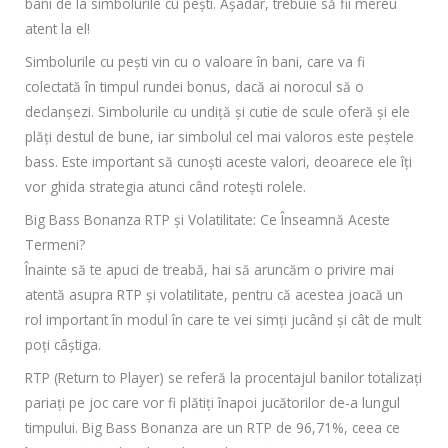
bani de la simbolurile cu pești. Așadar, trebuie să fii mereu
atent la el!
Simbolurile cu pești vin cu o valoare în bani, care va fi
colectată în timpul rundei bonus, dacă ai norocul să o
declanșezi. Simbolurile cu undiță și cutie de scule oferă și ele
plăți destul de bune, iar simbolul cel mai valoros este peștele
bass. Este important să cunoști aceste valori, deoarece ele îți
vor ghida strategia atunci când rotești rolele.
Big Bass Bonanza RTP și Volatilitate: Ce Înseamnă Aceste
Termeni?
Înainte să te apuci de treabă, hai să aruncăm o privire mai
atentă asupra RTP și volatilitate, pentru că acestea joacă un
rol important în modul în care te vei simți jucând și cât de mult
poți câștiga.
RTP (Return to Player) se referă la procentajul banilor totalizați
pariați pe joc care vor fi plătiți înapoi jucătorilor de-a lungul
timpului. Big Bass Bonanza are un RTP de 96,71%, ceea ce