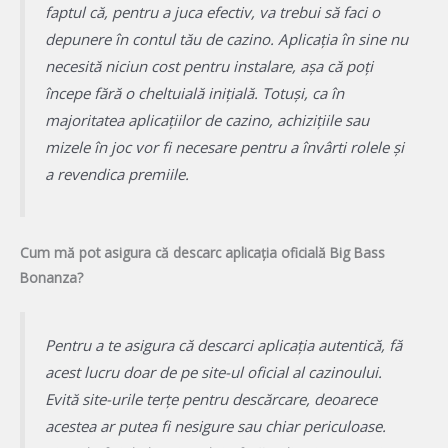
faptul că, pentru a juca efectiv, va trebui să faci o
depunere în contul tău de cazino. Aplicația în sine nu
necesită niciun cost pentru instalare, așa că poți
începe fără o cheltuială inițială. Totuși, ca în
majoritatea aplicațiilor de cazino, achizițiile sau
mizele în joc vor fi necesare pentru a învârti rolele și
a revendica premiile.
Cum mă pot asigura că descarc aplicația oficială Big Bass
Bonanza?
Pentru a te asigura că descarci aplicația autentică, fă
acest lucru doar de pe site-ul oficial al cazinoului.
Evită site-urile terțe pentru descărcare, deoarece
acestea ar putea fi nesigure sau chiar periculoase.