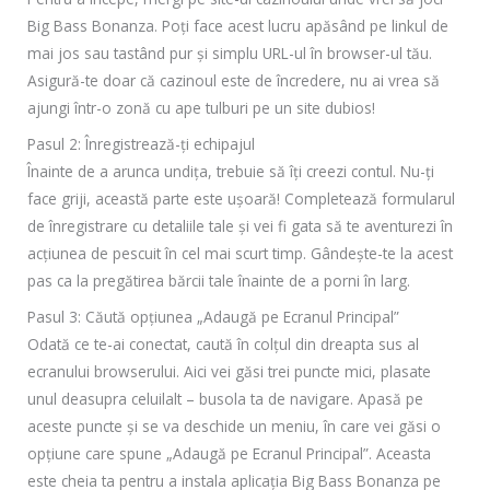
Big Bass Bonanza. Poți face acest lucru apăsând pe linkul de
mai jos sau tastând pur și simplu URL-ul în browser-ul tău.
Asigură-te doar că cazinoul este de încredere, nu ai vrea să
ajungi într-o zonă cu ape tulburi pe un site dubios!
Pasul 2: Înregistrează-ți echipajul
Înainte de a arunca undița, trebuie să îți creezi contul. Nu-ți
face griji, această parte este ușoară! Completează formularul
de înregistrare cu detaliile tale și vei fi gata să te aventurezi în
acțiunea de pescuit în cel mai scurt timp. Gândește-te la acest
pas ca la pregătirea bărcii tale înainte de a porni în larg.
Pasul 3: Căută opțiunea „Adaugă pe Ecranul Principal”
Odată ce te-ai conectat, caută în colțul din dreapta sus al
ecranului browserului. Aici vei găsi trei puncte mici, plasate
unul deasupra celuilalt – busola ta de navigare. Apasă pe
aceste puncte și se va deschide un meniu, în care vei găsi o
opțiune care spune „Adaugă pe Ecranul Principal”. Aceasta
este cheia ta pentru a instala aplicația Big Bass Bonanza pe