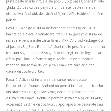
purta peste mările virtuale ale jocului „Big Bass Bonanza”. Iată
ghidul tău pas cu pas pentru a prinde acel pește mare pe
dispozitivul Android, descărcând fișierul APK. Haide să ridicăm
pânzele!
Pasul 1: Găsește o sursă de încredere pentru fișierul APK
Înainte de a pleca la vânătoare, trebuie să găsești o sursă de
încredere pentru a descărca fișierul APK (Android Package Kit)
al jocului „Big Bass Bonanza”. Sunt multe pești în mare, dar nu
toți sunt siguri de prins! Asigură-te că alegi un site legitim care
oferă jocul într-un format sigur. Astfel, vei evita monștri
marinari sub formă de viruși sau malware care ar putea
dăuna dispozitivului tău.
Pasul 2: Activează instalarea din surse necunoscute
De obicei, telefoanele Android nu permit instalarea aplicațiilor
din afacerea Google Play Store, dar nu te panica, putem
ajusta cursul navei! Pentru a permite instalarea fișierului APK,
accesează Setările dispozitivului, apoi apasă pe Securiate sau
Aplicații și notificări. Aici, caută o opțiune numită Instalează din