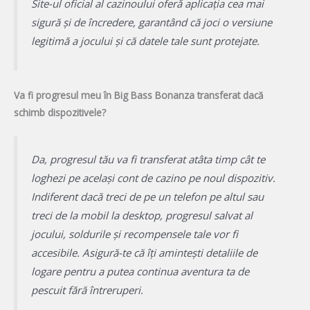
Site-ul oficial al cazinoului oferă aplicația cea mai
sigură și de încredere, garantând că joci o versiune
legitimă a jocului și că datele tale sunt protejate.
Va fi progresul meu în Big Bass Bonanza transferat dacă
schimb dispozitivele?
Da, progresul tău va fi transferat atâta timp cât te
loghezi pe același cont de cazino pe noul dispozitiv.
Indiferent dacă treci de pe un telefon pe altul sau
treci de la mobil la desktop, progresul salvat al
jocului, soldurile și recompensele tale vor fi
accesibile. Asigură-te că îți amintești detaliile de
logare pentru a putea continua aventura ta de
pescuit fără întreruperi.