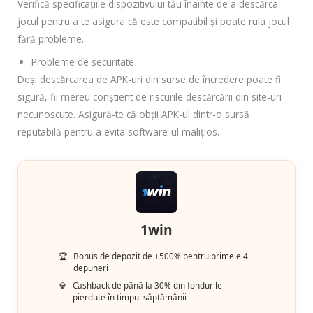
Verifică specificațiile dispozitivului tău înainte de a descărca
jocul pentru a te asigura că este compatibil și poate rula jocul
fără probleme.
Probleme de securitate
Deși descărcarea de APK-uri din surse de încredere poate fi
sigură, fii mereu conștient de riscurile descărcării din site-uri
necunoscute. Asigură-te că obții APK-ul dintr-o sursă
reputabilă pentru a evita software-ul malițios.
1win
🏆
Bonus de depozit de +500% pentru primele 4
depuneri
💎
Cashback de până la 30% din fondurile
pierdute în timpul săptămânii