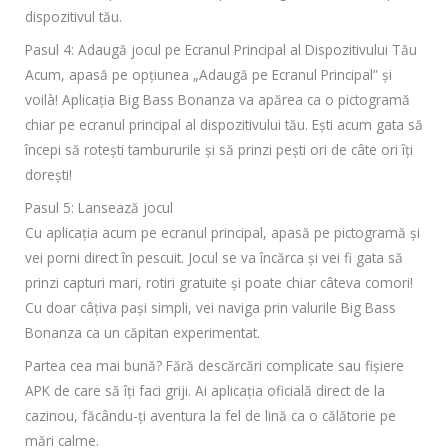
dispozitivul tău.
Pasul 4: Adaugă jocul pe Ecranul Principal al Dispozitivului Tău
Acum, apasă pe opțiunea „Adaugă pe Ecranul Principal” și
voilà! Aplicația Big Bass Bonanza va apărea ca o pictogramă
chiar pe ecranul principal al dispozitivului tău. Ești acum gata să
începi să rotești tambururile și să prinzi pești ori de câte ori îți
dorești!
Pasul 5: Lansează jocul
Cu aplicația acum pe ecranul principal, apasă pe pictogramă și
vei porni direct în pescuit. Jocul se va încărca și vei fi gata să
prinzi capturi mari, rotiri gratuite și poate chiar câteva comori!
Cu doar câțiva pași simpli, vei naviga prin valurile Big Bass
Bonanza ca un căpitan experimentat.
Partea cea mai bună? Fără descărcări complicate sau fișiere
APK de care să îți faci griji. Ai aplicația oficială direct de la
cazinou, făcându-ți aventura la fel de lină ca o călătorie pe
mări calme.