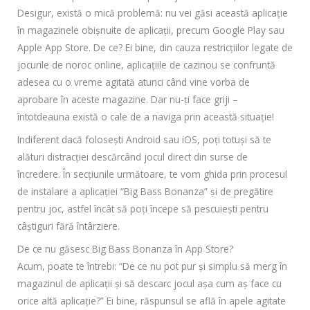
Desigur, există o mică problemă: nu vei găsi această aplicație
în magazinele obișnuite de aplicații, precum Google Play sau
Apple App Store. De ce? Ei bine, din cauza restricțiilor legate de
jocurile de noroc online, aplicațiile de cazinou se confruntă
adesea cu o vreme agitată atunci când vine vorba de
aprobare în aceste magazine. Dar nu-ți face griji –
întotdeauna există o cale de a naviga prin această situație!
Indiferent dacă folosești Android sau iOS, poți totuși să te
alături distracției descărcând jocul direct din surse de
încredere. În secțiunile următoare, te vom ghida prin procesul
de instalare a aplicației “Big Bass Bonanza” și de pregătire
pentru joc, astfel încât să poți începe să pescuiești pentru
câștiguri fără întârziere.
De ce nu găsesc Big Bass Bonanza în App Store?
Acum, poate te întrebi: “De ce nu pot pur și simplu să merg în
magazinul de aplicații și să descarc jocul așa cum aș face cu
orice altă aplicație?” Ei bine, răspunsul se află în apele agitate