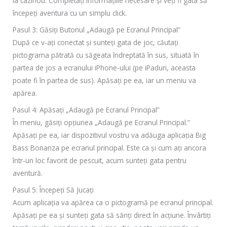
la cazinou. Completați informațiile necesare și veți fi gata să
începeți aventura cu un simplu click.
Pasul 3: Găsiți Butonul „Adaugă pe Ecranul Principal”
După ce v-ați conectat și sunteți gata de joc, căutați
pictograma pătrată cu săgeata îndreptată în sus, situată în
partea de jos a ecranului iPhone-ului (pe iPaduri, aceasta
poate fi în partea de sus). Apăsați pe ea, iar un meniu va
apărea.
Pasul 4: Apăsați „Adaugă pe Ecranul Principal”
În meniu, găsiți opțiunea „Adaugă pe Ecranul Principal.”
Apăsați pe ea, iar dispozitivul vostru va adăuga aplicația Big
Bass Bonanza pe ecranul principal. Este ca și cum ați ancora
într-un loc favorit de pescuit, acum sunteți gata pentru
aventură.
Pasul 5: Începeți Să Jucați
Acum aplicația va apărea ca o pictogramă pe ecranul principal.
Apăsați pe ea și sunteți gata să săriți direct în acțiune. Învârtiți