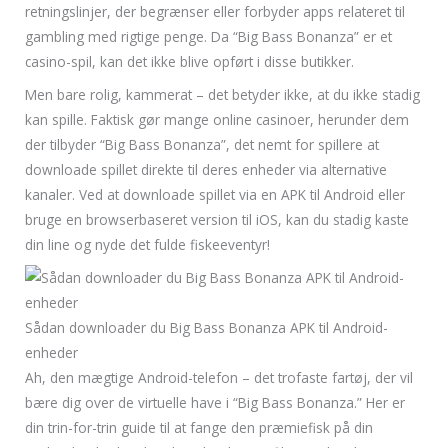
retningslinjer, der begrænser eller forbyder apps relateret til
gambling med rigtige penge. Da “Big Bass Bonanza” er et
casino-spil, kan det ikke blive opført i disse butikker.
Men bare rolig, kammerat – det betyder ikke, at du ikke stadig
kan spille. Faktisk gør mange online casinoer, herunder dem
der tilbyder “Big Bass Bonanza”, det nemt for spillere at
downloade spillet direkte til deres enheder via alternative
kanaler. Ved at downloade spillet via en APK til Android eller
bruge en browserbaseret version til iOS, kan du stadig kaste
din line og nyde det fulde fiskeeventyr!
Sådan downloader du Big Bass Bonanza APK til Android-
enheder
Ah, den mægtige Android-telefon – det trofaste fartøj, der vil
bære dig over de virtuelle have i “Big Bass Bonanza.” Her er
din trin-for-trin guide til at fange den præmiefisk på din