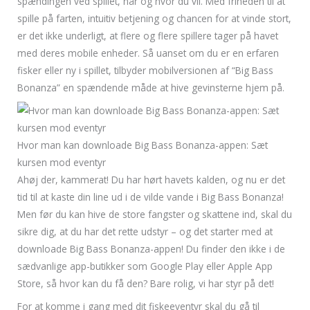
spændingen ved spillet, når og hvor du vil. Med friheden til at
spille på farten, intuitiv betjening og chancen for at vinde stort,
er det ikke underligt, at flere og flere spillere tager på havet
med deres mobile enheder. Så uanset om du er en erfaren
fisker eller ny i spillet, tilbyder mobilversionen af “Big Bass
Bonanza” en spændende måde at hive gevinsterne hjem på.
Hvor man kan downloade Big Bass Bonanza-appen: Sæt
kursen mod eventyr
Ahøj der, kammerat! Du har hørt havets kalden, og nu er det
tid til at kaste din line ud i de vilde vande i Big Bass Bonanza!
Men før du kan hive de store fangster og skattene ind, skal du
sikre dig, at du har det rette udstyr – og det starter med at
downloade Big Bass Bonanza-appen! Du finder den ikke i de
sædvanlige app-butikker som Google Play eller Apple App
Store, så hvor kan du få den? Bare rolig, vi har styr på det!
For at komme i gang med dit fiskeeventyr skal du gå til