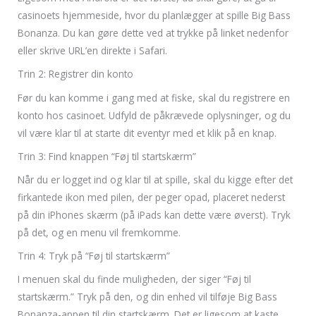
casinoets hjemmeside, hvor du planlægger at spille Big Bass
Bonanza. Du kan gøre dette ved at trykke på linket nedenfor
eller skrive URL’en direkte i Safari.
Trin 2: Registrer din konto
Før du kan komme i gang med at fiske, skal du registrere en
konto hos casinoet. Udfyld de påkrævede oplysninger, og du
vil være klar til at starte dit eventyr med et klik på en knap.
Trin 3: Find knappen “Føj til startskærm”
Når du er logget ind og klar til at spille, skal du kigge efter det
firkantede ikon med pilen, der peger opad, placeret nederst
på din iPhones skærm (på iPads kan dette være øverst). Tryk
på det, og en menu vil fremkomme.
Trin 4: Tryk på “Føj til startskærm”
I menuen skal du finde muligheden, der siger “Føj til
startskærm.” Tryk på den, og din enhed vil tilføje Big Bass
Bonanza-appen til din startskærm. Det er ligesom at kaste