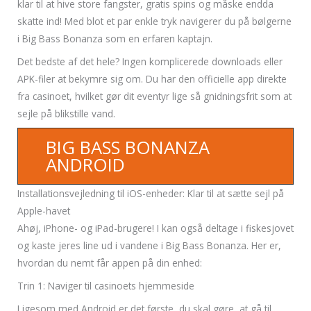
klar til at hive store fangster, gratis spins og måske endda
skatte ind! Med blot et par enkle tryk navigerer du på bølgerne
i Big Bass Bonanza som en erfaren kaptajn.
Det bedste af det hele? Ingen komplicerede downloads eller
APK-filer at bekymre sig om. Du har den officielle app direkte
fra casinoet, hvilket gør dit eventyr lige så gnidningsfrit som at
sejle på blikstille vand.
BIG BASS BONANZA
ANDROID
Installationsvejledning til iOS-enheder: Klar til at sætte sejl på
Apple-havet
Ahøj, iPhone- og iPad-brugere! I kan også deltage i fiskesjovet
og kaste jeres line ud i vandene i Big Bass Bonanza. Her er,
hvordan du nemt får appen på din enhed:
Trin 1: Naviger til casinoets hjemmeside
Ligesom med Android er det første, du skal gøre, at gå til