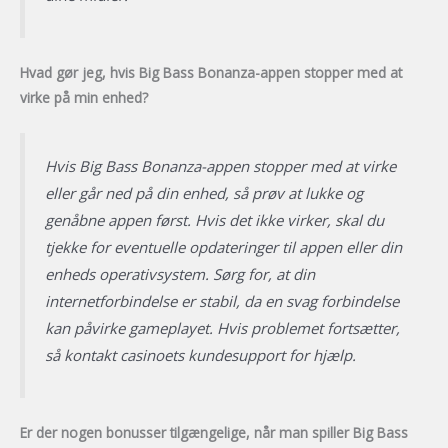
Hvad gør jeg, hvis Big Bass Bonanza-appen stopper med at
virke på min enhed?
Hvis Big Bass Bonanza-appen stopper med at virke
eller går ned på din enhed, så prøv at lukke og
genåbne appen først. Hvis det ikke virker, skal du
tjekke for eventuelle opdateringer til appen eller din
enheds operativsystem. Sørg for, at din
internetforbindelse er stabil, da en svag forbindelse
kan påvirke gameplayet. Hvis problemet fortsætter,
så kontakt casinoets kundesupport for hjælp.
Er der nogen bonusser tilgængelige, når man spiller Big Bass