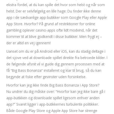
ekstra fordel, at du kan spille det hvor som helst og når som
helst. Der er selvfølgelig en lille hage: Du finder ikke denne
app i de sædvanlige app-butikker som Google Play eller Apple
App Store. Hvorfor? På grund af restriktioner for online
gambling oplever casino-apps ofte lidt modvind, når det
kommer til at blive godkendt i disse butikker. Men frygt ej –
der er altid en vej igennem!
Uanset om du er på Android eller iOS, kan du stadig deltage i
det sjove ved at downloade spillet direkte fra betroede kilder. I
de følgende afsnit vil vi guide dig gennem processen med at
få “Big Bass Bonanza” installeret og klar til brug, så du kan
begynde at fiske efter gevinster uden forsinkelse.
Hvorfor kan jeg ikke finde Big Bass Bonanza i App Store?
Nu undrer du dig måske over: “Hvorfor kan jeg ikke bare gå i
app-butikken og downloade spillet ligesom enhver anden
app?” Svaret ligger i app-butikkernes turbulente politikker.
Både Google Play Store og Apple App Store har strenge