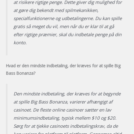
at risikere rigtige penge. Dette giver dig mulighed for
at gøre dig bekendt med spilmekanikken,
specialfunktionerne og udbetalingerne. Du kan spille
gratis så meget du vil, men når du er klar til at gå
efter rigtige præmier, skal du indbetale penge på din
konto.
Hvad er den mindste indbetaling, der kræves for at spille Big
Bass Bonanza?
Den mindste indbetaling, der kræves for at begynde
at spille Big Bass Bonanza, varierer afhængigt af
casinoet. De fleste online casinoer sætter en lav
minimumsindbetaling, typisk mellem $10 og $20.
Sørg for at tjekke casinoets indbetalingskrav, da de
kan variere fra platform til platform. Gennemse altid