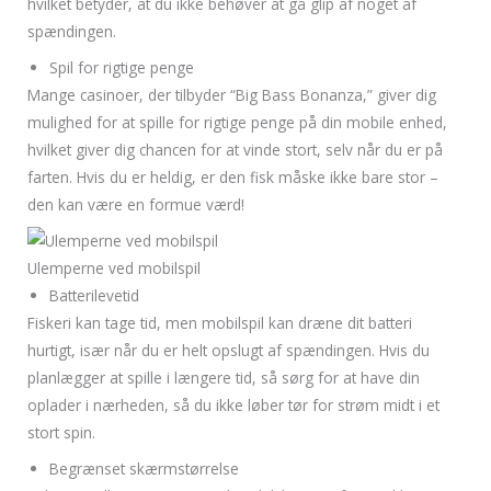
hvilket betyder, at du ikke behøver at gå glip af noget af
spændingen.
Spil for rigtige penge
Mange casinoer, der tilbyder “Big Bass Bonanza,” giver dig
mulighed for at spille for rigtige penge på din mobile enhed,
hvilket giver dig chancen for at vinde stort, selv når du er på
farten. Hvis du er heldig, er den fisk måske ikke bare stor –
den kan være en formue værd!
Ulemperne ved mobilspil
Batterilevetid
Fiskeri kan tage tid, men mobilspil kan dræne dit batteri
hurtigt, især når du er helt opslugt af spændingen. Hvis du
planlægger at spille i længere tid, så sørg for at have din
oplader i nærheden, så du ikke løber tør for strøm midt i et
stort spin.
Begrænset skærmstørrelse