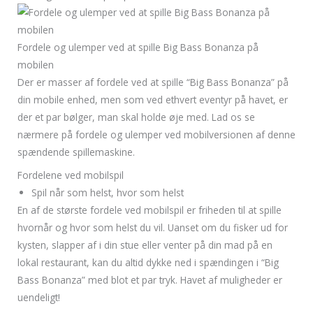
Fordele og ulemper ved at spille Big Bass Bonanza på
mobilen
Der er masser af fordele ved at spille “Big Bass Bonanza” på
din mobile enhed, men som ved ethvert eventyr på havet, er
der et par bølger, man skal holde øje med. Lad os se
nærmere på fordele og ulemper ved mobilversionen af denne
spændende spillemaskine.
Fordelene ved mobilspil
Spil når som helst, hvor som helst
En af de største fordele ved mobilspil er friheden til at spille
hvornår og hvor som helst du vil. Uanset om du fisker ud for
kysten, slapper af i din stue eller venter på din mad på en
lokal restaurant, kan du altid dykke ned i spændingen i “Big
Bass Bonanza” med blot et par tryk. Havet af muligheder er
uendeligt!