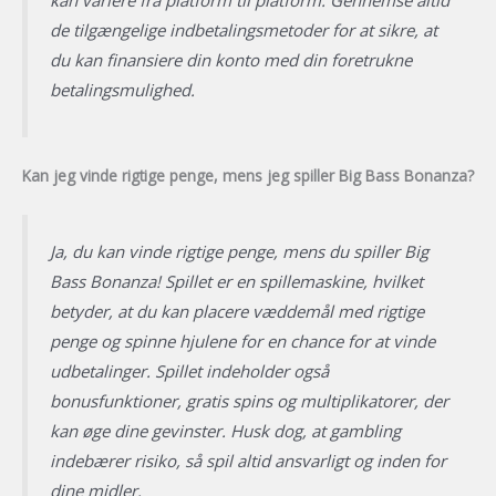
de tilgængelige indbetalingsmetoder for at sikre, at
du kan finansiere din konto med din foretrukne
betalingsmulighed.
Kan jeg vinde rigtige penge, mens jeg spiller Big Bass Bonanza?
Ja, du kan vinde rigtige penge, mens du spiller Big
Bass Bonanza! Spillet er en spillemaskine, hvilket
betyder, at du kan placere væddemål med rigtige
penge og spinne hjulene for en chance for at vinde
udbetalinger. Spillet indeholder også
bonusfunktioner, gratis spins og multiplikatorer, der
kan øge dine gevinster. Husk dog, at gambling
indebærer risiko, så spil altid ansvarligt og inden for
dine midler.