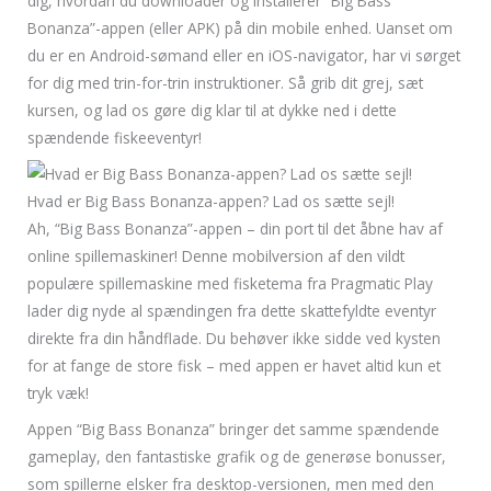
dig, hvordan du downloader og installerer “Big Bass
Bonanza”-appen (eller APK) på din mobile enhed. Uanset om
du er en Android-sømand eller en iOS-navigator, har vi sørget
for dig med trin-for-trin instruktioner. Så grib dit grej, sæt
kursen, og lad os gøre dig klar til at dykke ned i dette
spændende fiskeeventyr!
Hvad er Big Bass Bonanza-appen? Lad os sætte sejl!
Ah, “Big Bass Bonanza”-appen – din port til det åbne hav af
online spillemaskiner! Denne mobilversion af den vildt
populære spillemaskine med fisketema fra Pragmatic Play
lader dig nyde al spændingen fra dette skattefyldte eventyr
direkte fra din håndflade. Du behøver ikke sidde ved kysten
for at fange de store fisk – med appen er havet altid kun et
tryk væk!
Appen “Big Bass Bonanza” bringer det samme spændende
gameplay, den fantastiske grafik og de generøse bonusser,
som spillerne elsker fra desktop-versionen, men med den