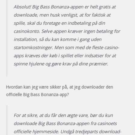
Absolut! Big Bass Bonanza-appen er helt gratis at
downloade, men husk venligst, at for faktisk at
spille, skal du foretage en indbetaling på din
casinokonto. Selve appen kræver ingen betaling for
installation, så du kan komme i gang uden
startomkostninger. Men som med de fleste casino-
apps kræves der køb i spillet eller indsatser for at
spinne hjulene og gøre krav på dine præmier.
Hvordan kan jeg være sikker på, at jeg downloader den
officielle Big Bass Bonanza-app?
For at sikre, at du får den ægte vare, bør du kun
downloade Big Bass Bonanza-appen fra casinoets
officielle hjemmeside. Undgå tredjeparts download-