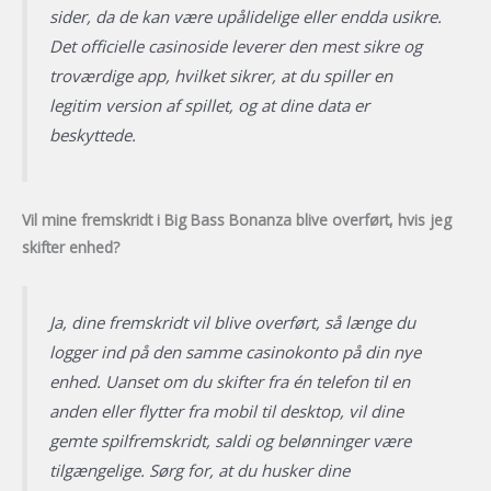
sider, da de kan være upålidelige eller endda usikre.
Det officielle casinoside leverer den mest sikre og
troværdige app, hvilket sikrer, at du spiller en
legitim version af spillet, og at dine data er
beskyttede.
Vil mine fremskridt i Big Bass Bonanza blive overført, hvis jeg
skifter enhed?
Ja, dine fremskridt vil blive overført, så længe du
logger ind på den samme casinokonto på din nye
enhed. Uanset om du skifter fra én telefon til en
anden eller flytter fra mobil til desktop, vil dine
gemte spilfremskridt, saldi og belønninger være
tilgængelige. Sørg for, at du husker dine