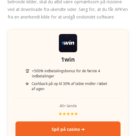
betroede kilder, skal du altid være opmærksom på risiciene
ved at downloade fra ukendte sider. Sørg for, at du får APK’en
fra en anerkendt kilde for at undgå ondsindet software.
1win
🏆
+500% indbetalingsbonus for de første 4
indbetalinger
💎
Cashback på op til 30% af tabte midler i løbet
af ugen
40+ lande
★★★★★
Spil på casino ➔