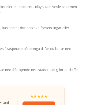
n eller eit nettbrett tilbyr. Den vesle skjermen
e.
, kan spelet ditt oppleve forseinkingar eller
sifikasjonane på eininga di før du lastar ned
ste ned frå ukjende nettstader. Sørg for at du får
★★★★★
+ land