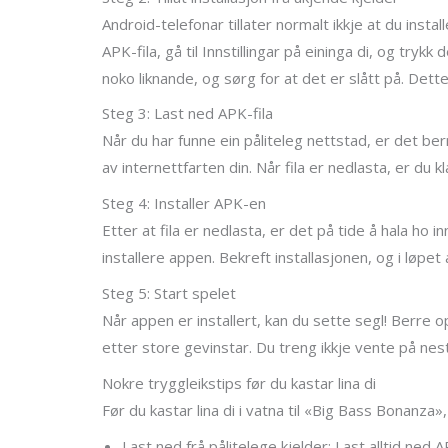
Android-telefonar tillater normalt ikkje at du install
APK-fila, gå til Innstillingar på eininga di, og tryk
noko liknande, og sørg for at det er slått på. Dette
Steg 3: Last ned APK-fila
Når du har funne ein påliteleg nettstad, er det be
av internettfarten din. Når fila er nedlasta, er du k
Steg 4: Installer APK-en
Etter at fila er nedlasta, er det på tide å hala ho i
installere appen. Bekreft installasjonen, og i løpet 
Steg 5: Start spelet
Når appen er installert, kan du sette segl! Berre op
etter store gevinstar. Du treng ikkje vente på nest
Nokre tryggleikstips før du kastar lina di
Før du kastar lina di i vatna til «Big Bass Bonanza»
Last ned frå pålitelege kjelder: Last alltid ned