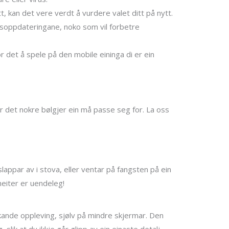
 kan det vere verdt å vurdere valet ditt på nytt.
ksoppdateringane, noko som vil forbetre
r det å spele på den mobile eininga di er ein
 det nokre bølgjer ein må passe seg for. La oss
slappar av i stova, eller ventar på fangsten på ein
heiter er uendeleg!
ukande oppleving, sjølv på mindre skjermar. Den
lik at du ikkje går glipp av ein einaste detalj.