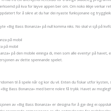
erksemd på kva for løyve appen ber om. Om noko ikkje verkar rett,
datert for å sikre at du har dei nyaste funksjonane og trygglei
nyte «Big Bass Bonanza» på null komma niks. No skal vi sjå på kvifo
a på mobil
nza» på den mobile eininga di, men som alle eventyr på havet, er
ersjonen av dette spennande spelet.
domen til å spele når og kor du vil. Enten du fiskar utfor kysten, 
nga i «Big Bass Bonanza» med berre nokre få trykk. Havet av mogleg
versjonen av «Big Bass Bonanza» er designa for å gje deg ei oppsl
ei spennande animasjonane er alle optimaliserte for mobilspeling, s