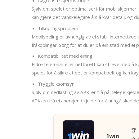
Avgrensa skjermstorleik
Sjølv om spelet er optimalisert for mobilskjermar,
kan gjere det vanskelegare å sjå kvar detalj, og 
Tilkoplingsproblem
Mobilspeling er avhengig av ei stabil internettkopl
fråkoplingar. Sørg for at du er på ein stad med ei 
Kompatibilitet med eining
Eldre telefonar eller nettbrett kan streve med å k
spelet for å sikre at det er kompatibelt og kan køyr
Tryggleiksomsyn
Sjølv om nedlasting av APK-er frå pålitelege kjelde
APK-en frå ei anerkjend kjelde for å unngå skade
🏆
1win