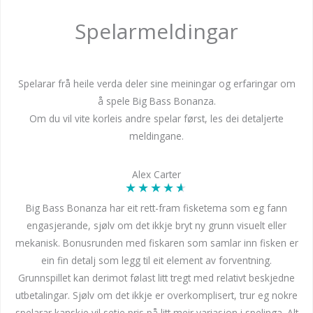
Spelarmeldingar
Spelarar frå heile verda deler sine meiningar og erfaringar om
å spele Big Bass Bonanza.
Om du vil vite korleis andre spelar først, les dei detaljerte
meldingane.
Alex Carter
★
★
★
★
★
Big Bass Bonanza har eit rett-fram fisketema som eg fann
engasjerande, sjølv om det ikkje bryt ny grunn visuelt eller
mekanisk. Bonusrunden med fiskaren som samlar inn fisken er
ein fin detalj som legg til eit element av forventning.
Grunnspillet kan derimot følast litt tregt med relativt beskjedne
utbetalingar. Sjølv om det ikkje er overkomplisert, trur eg nokre
spelarar kanskje vil setje pris på litt meir variasjon i spelinga. Alt