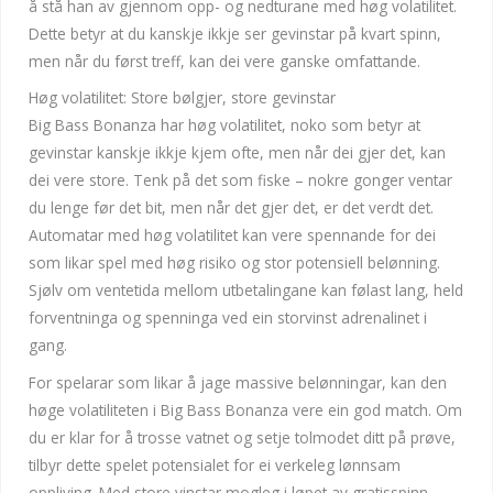
å stå han av gjennom opp- og nedturane med høg volatilitet.
Dette betyr at du kanskje ikkje ser gevinstar på kvart spinn,
men når du først treff, kan dei vere ganske omfattande.
Høg volatilitet: Store bølgjer, store gevinstar
Big Bass Bonanza har høg volatilitet, noko som betyr at
gevinstar kanskje ikkje kjem ofte, men når dei gjer det, kan
dei vere store. Tenk på det som fiske – nokre gonger ventar
du lenge før det bit, men når det gjer det, er det verdt det.
Automatar med høg volatilitet kan vere spennande for dei
som likar spel med høg risiko og stor potensiell belønning.
Sjølv om ventetida mellom utbetalingane kan følast lang, held
forventninga og spenninga ved ein storvinst adrenalinet i
gang.
For spelarar som likar å jage massive belønningar, kan den
høge volatiliteten i Big Bass Bonanza vere ein god match. Om
du er klar for å trosse vatnet og setje tolmodet ditt på prøve,
tilbyr dette spelet potensialet for ei verkeleg lønnsam
oppliving. Med store vinstar mogleg i løpet av gratisspinn-