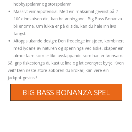
hobbyspelarar og storspelarar.
Massivt vinnarpotensial: Med ein maksimal gevinst på 2
100x innsatsen din, kan belønningane i Big Bass Bonanza
bli enorme. Om lukka er på di side, kan du hale inn livs
fangst.
Altoppslukande design: Den fredelege innsjøen, kombinert
med lydane av naturen og spenninga ved fiske, skaper ein
atmosfære som er like avslappande som han er lønnsam.
Så, grip fiskestonga di, kast ut lina og lat eventyret byrje. Kven
veit? Den neste store abboren du krokar, kan vere ein
jackpot-gevinst!
BIG BASS BONANZA SPEL