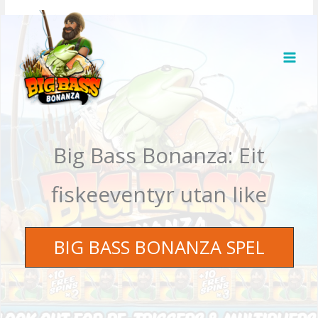
Skip
to
content
Big Bass Bonanza: Eit
fiskeeventyr utan like
BIG BASS BONANZA SPEL