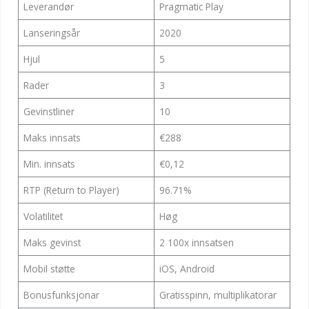
Leverandør
Pragmatic Play
Lanseringsår
2020
Hjul
5
Rader
3
Gevinstliner
10
Maks innsats
€288
Min. innsats
€0,12
RTP (Return to Player)
96.71%
Volatilitet
Høg
Maks gevinst
2 100x innsatsen
Mobil støtte
iOS, Android
Bonusfunksjonar
Gratisspinn, multiplikatorar