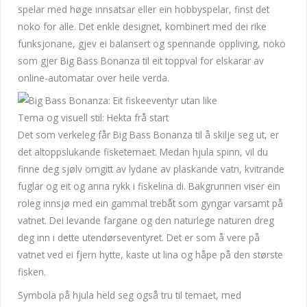
spelar med høge innsatsar eller ein hobbyspelar, finst det
noko for alle. Det enkle designet, kombinert med dei rike
funksjonane, gjev ei balansert og spennande oppliving, noko
som gjer Big Bass Bonanza til eit toppval for elskarar av
online-automatar over heile verda.
Tema og visuell stil: Hekta frå start
Det som verkeleg får Big Bass Bonanza til å skilje seg ut, er
det altoppslukande fisketemaet. Medan hjula spinn, vil du
finne deg sjølv omgitt av lydane av plaskande vatn, kvitrande
fuglar og eit og anna rykk i fiskelina di. Bakgrunnen viser ein
roleg innsjø med ein gammal trebåt som gyngar varsamt på
vatnet. Dei levande fargane og den naturlege naturen dreg
deg inn i dette utendørseventyret. Det er som å vere på
vatnet ved ei fjern hytte, kaste ut lina og håpe på den største
fisken.
Symbola på hjula held seg også tru til temaet, med