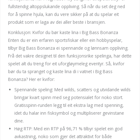
fullstendig altoppslukande oppliving. Så når du set deg ned
for å spinne hjula, kan du vere sikker på at du spelar eit
produkt som er laga av dei aller beste i bransjen.
Konklusjon: Kvifor du bør kaste lina i Big Bass Bonanza
Enten du er ein erfaren sportsfiskar eller ein hobbyspelar,
tilbyr Big Bass Bonanza ei spennande og lønnsam oppliving.
Frå det vakre designet til den funksjonsrike spelinga, har dette
spelet alt du treng for eit uforgløymeleg eventyr. Så, kvifor
bør du ta spranget og kaste lina di i vatnet i Big Bass
Bonanza? Her er kvifor:
Spennande speling: Med wilds, scatters og utvidande wilds
bringar kvart spinn med seg potensialet for noko stort.
Gratisspinn-runden legg til eit ekstra lag med spenning,
idet du halar inn fisksymbol og multipliserer gevinstane
dine.
Høg RTP: Med ein RTP på 96,71 % tilbyr spelet ein god
avkastning, noko som gjer det attraktivt for både