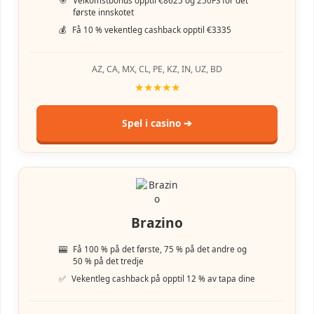
🎯
Velkomstbonus opptil €8625 og 250FS for det
første innskotet
💰
Få 10 % vekentleg cashback opptil €3335
AZ, CA, MX, CL, PE, KZ, IN, UZ, BD
★★★★★
Spel i casino ➔
Brazino
🎰
Få 100 % på det første, 75 % på det andre og
50 % på det tredje
✅
Vekentleg cashback på opptil 12 % av tapa dine