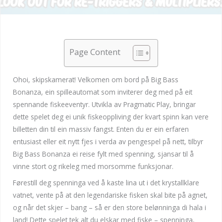
Page Content
Ohoi, skipskamerat! Velkomen om bord på Big Bass
Bonanza, ein spilleautomat som inviterer deg med på eit
spennande fiskeeventyr. Utvikla av Pragmatic Play, bringar
dette spelet deg ei unik fiskeoppliving der kvart spinn kan vere
billetten din til ein massiv fangst. Enten du er ein erfaren
entusiast eller eit nytt fjes i verda av pengespel på nett, tilbyr
Big Bass Bonanza ei reise fylt med spenning, sjansar til å
vinne stort og rikeleg med morsomme funksjonar.
Førestill deg spenninga ved å kaste lina ut i det krystallklare
vatnet, vente på at den legendariske fisken skal bite på agnet,
og når det skjer – bang – så er den store belønninga di hala i
land! Dette spelet tek alt du elskar med fiske – spenninga,