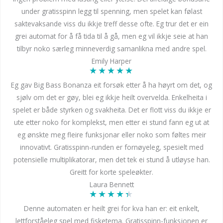
under gratisspinn legg til spenning, men spelet kan følast
saktevaksande viss du ikkje treff desse ofte. Eg trur det er ein
grei automat for å få tida til å gå, men eg vil ikkje seie at han
tilbyr noko særleg minneverdig samanlikna med andre spel.
Emily Harper
★
★
★
★
★
Eg gav Big Bass Bonanza eit forsøk etter å ha høyrt om det, og
sjølv om det er gøy, blei eg ikkje heilt overvelda. Enkelheita i
spelet er både styrken og svakheita. Det er flott viss du ikkje er
ute etter noko for komplekst, men etter ei stund fann eg ut at
eg ønskte meg fleire funksjonar eller noko som føltes meir
innovativt. Gratisspinn-runden er fornøyeleg, spesielt med
potensielle multiplikatorar, men det tek ei stund å utløyse han.
Greitt for korte speleøkter.
Laura Bennett
★
★
★
★
★
Denne automaten er heilt grei for kva han er: eit enkelt,
lettforståeleg spel med fisketema. Gratisspinn-funksjonen er