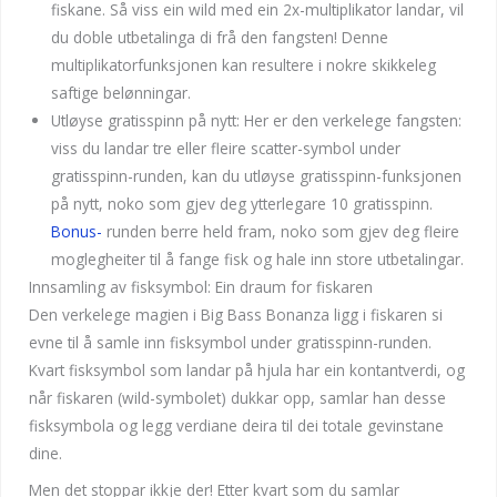
fiskane. Så viss ein wild med ein 2x-multiplikator landar, vil
du doble utbetalinga di frå den fangsten! Denne
multiplikatorfunksjonen kan resultere i nokre skikkeleg
saftige belønningar.
Utløyse gratisspinn på nytt: Her er den verkelege fangsten:
viss du landar tre eller fleire scatter-symbol under
gratisspinn-runden, kan du utløyse gratisspinn-funksjonen
på nytt, noko som gjev deg ytterlegare 10 gratisspinn.
Bonus-
runden berre held fram, noko som gjev deg fleire
moglegheiter til å fange fisk og hale inn store utbetalingar.
Innsamling av fisksymbol: Ein draum for fiskaren
Den verkelege magien i Big Bass Bonanza ligg i fiskaren si
evne til å samle inn fisksymbol under gratisspinn-runden.
Kvart fisksymbol som landar på hjula har ein kontantverdi, og
når fiskaren (wild-symbolet) dukkar opp, samlar han desse
fisksymbola og legg verdiane deira til dei totale gevinstane
dine.
Men det stoppar ikkje der! Etter kvart som du samlar