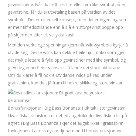
gevinstlinene. Når du treff tre, fire eller fem like symbol på ei
gevinstline, får du ei utbetaling basert på verdien av det
symbolet. Det er eit enkelt konsept, men det er ingenting som
er meir tilfredsstillande enn å sjå ein storgevinst poppe opp
på skjermen etter eit vellykka kast!
Men den verkelege spenninga kjem når wild-symbola byrjar å
utvide seg. Desse wilds kan dekkje heile hjul, noko som gjer
det mykje lettare å fylle opp gevinstliner med like symbol, og
gjev deg enno fleire sjansar til å lande dei store abborane.
Om du klarer å få nokre utvidande wilds på rad under
gratisspinn, kan du sjå fram til nokre skikkeleg store vinstar.
Bonusfunksjonar i Big Bass Bonanza: Huk tak i storgevinstar
I kvar fiskar si historie er det eit augeblikk der livs fisken bit på
agnet. I Big Bass Bonanza skjer det augeblikket i gratisspinn-
funksjonen. Lat oss dykke djupare ned i bonusfunksjonane