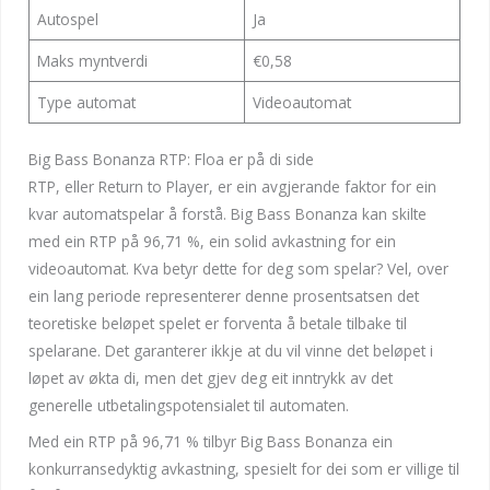
Autospel
Ja
Maks myntverdi
€0,58
Type automat
Videoautomat
Big Bass Bonanza RTP: Floa er på di side
RTP, eller Return to Player, er ein avgjerande faktor for ein
kvar automatspelar å forstå. Big Bass Bonanza kan skilte
med ein RTP på 96,71 %, ein solid avkastning for ein
videoautomat. Kva betyr dette for deg som spelar? Vel, over
ein lang periode representerer denne prosentsatsen det
teoretiske beløpet spelet er forventa å betale tilbake til
spelarane. Det garanterer ikkje at du vil vinne det beløpet i
løpet av økta di, men det gjev deg eit inntrykk av det
generelle utbetalingspotensialet til automaten.
Med ein RTP på 96,71 % tilbyr Big Bass Bonanza ein
konkurransedyktig avkastning, spesielt for dei som er villige til