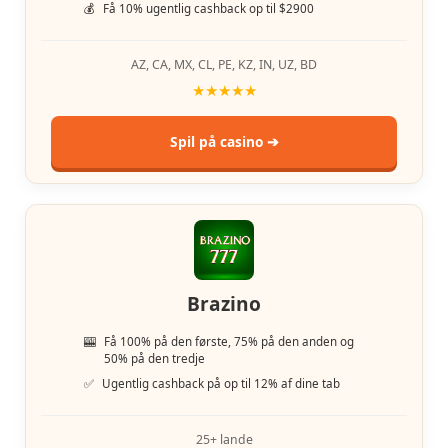
💰
Få 10% ugentlig cashback op til $2900
AZ, CA, MX, CL, PE, KZ, IN, UZ, BD
★★★★★
Spil på casino ➔
Brazino
🎰
Få 100% på den første, 75% på den anden og
50% på den tredje
✅
Ugentlig cashback på op til 12% af dine tab
25+ lande