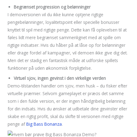
Begrænset progression og belønninger
I demoversionen vil du ikke kunne optjene rigtige
pengebelønninger, loyalitetspoint eller specielle bonusser
knyttet til spil med rigtige penge. Dette kan få oplevelsen til at
føles lidt mere begrænset sammenlignet med at spille om
rigtige indsatser. Hvis du håber på at låse op for belønninger
eller drage fordel af kampagner, vil demoen ikke give dig det.
Men det er stadig en fantastisk måde at udforske spillets
funktioner på uden økonomisk forpligtelse.
Virtuel sjov, ingen gevinst i den virkelige verden
Demo-tilstanden handler om sjov, men husk – du fisker efter
virtuelle præmier. Selvom gameplayet er præcis det samme
som i den fulde version, er der ingen håndgribelig belønning
for din indsats. Hvis du ønsker at udbetale dine gevinster eller
skabe en rigtig profit, skal du skifte til versionen med rigtige
penge af
Big Bass Bonanza
.