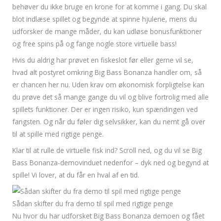
behøver du ikke bruge en krone for at komme i gang. Du skal
blot indlæse spillet og begynde at spinne hjulene, mens du
udforsker de mange måder, du kan udløse bonusfunktioner
og free spins på og fange nogle store virtuelle bass!
Hvis du aldrig har prøvet en fiskeslot før eller gerne vil se,
hvad alt postyret omkring Big Bass Bonanza handler om, så
er chancen her nu. Uden krav om økonomisk forpligtelse kan
du prøve det så mange gange du vil og blive fortrolig med alle
spillets funktioner. Der er ingen risiko, kun spændingen ved
fangsten. Og når du føler dig selvsikker, kan du nemt gå over
til at spille med rigtige penge.
Klar til at rulle de virtuelle fisk ind? Scroll ned, og du vil se Big
Bass Bonanza-demovinduet nedenfor – dyk ned og begynd at
spille! Vi lover, at du får en hval af en tid.
Sådan skifter du fra demo til spil med rigtige penge
Nu hvor du har udforsket Big Bass Bonanza demoen og fået