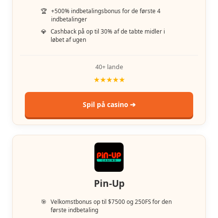
🏆
+500% indbetalingsbonus for de første 4
indbetalinger
💎
Cashback på op til 30% af de tabte midler i
løbet af ugen
40+ lande
★★★★★
Spil på casino ➔
Pin-Up
🎯
Velkomstbonus op til $7500 og 250FS for den
første indbetaling