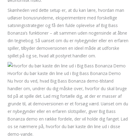
økonomisk risiko.
Skønheden ved dette setup er, at du kan lære, hvordan man
udløser bonusrunderne, eksperimentere med forskellige
satsningsstrategier og få den fulde oplevelse af Big Bass
Bonanza’s funktioner – alt sammen uden nogensinde at åbne
din tegnebog. Så uanset om du er nybegynder eller en erfaren
spiller, tilbyder demoversionen en ideel måde at udforske
spillet på og se, hvad alt postyret handler om.
Hvorfor du bør kaste din line ud i Big Bass Bonanza Demo
Nu hvor du ved, hvad Big Bass Bonanza demo-tilstand
handler om, undrer du dig måske over, hvorfor du skal bruge
tid på at spille det. Lad mig fortælle dig, at der er masser af
grunde til, at demoversionen er et forsøg værd. Uanset om du
er nybegynder eller en erfaren slotspiller, giver Big Bass
Bonanza demo en række fordele, der vil holde dig fanget. Lad
os se nærmere på, hvorfor du bør kaste din line ud i disse
demo-vande.