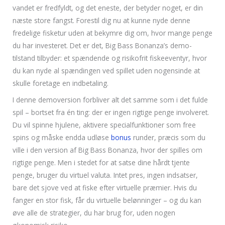
vandet er fredfyldt, og det eneste, der betyder noget, er din
næste store fangst. Forestil dig nu at kunne nyde denne
fredelige fisketur uden at bekymre dig om, hvor mange penge
du har investeret. Det er det, Big Bass Bonanza’s demo-
tilstand tilbyder: et spændende og risikofrit fiskeeventyr, hvor
du kan nyde al spændingen ved spillet uden nogensinde at
skulle foretage en indbetaling.
I denne demoversion forbliver alt det samme som i det fulde
spil – bortset fra én ting: der er ingen rigtige penge involveret.
Du vil spinne hjulene, aktivere specialfunktioner som free
spins og måske endda udløse
bonus
runder, præcis som du
ville i den version af Big Bass Bonanza, hvor der spilles om
rigtige penge. Men i stedet for at satse dine hårdt tjente
penge, bruger du virtuel valuta. Intet pres, ingen indsatser,
bare det sjove ved at fiske efter virtuelle præmier. Hvis du
fanger en stor fisk, får du virtuelle belønninger – og du kan
øve alle de strategier, du har brug for, uden nogen