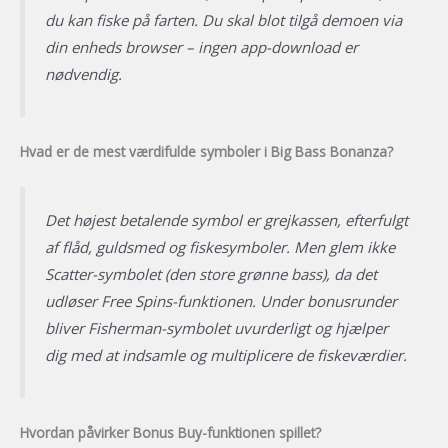
du kan fiske på farten. Du skal blot tilgå demoen via
din enheds browser – ingen app-download er
nødvendig.
Hvad er de mest værdifulde symboler i Big Bass Bonanza?
Det højest betalende symbol er grejkassen, efterfulgt
af flåd, guldsmed og fiskesymboler. Men glem ikke
Scatter-symbolet (den store grønne bass), da det
udløser Free Spins-funktionen. Under bonusrunder
bliver Fisherman-symbolet uvurderligt og hjælper
dig med at indsamle og multiplicere de fiskeværdier.
Hvordan påvirker Bonus Buy-funktionen spillet?