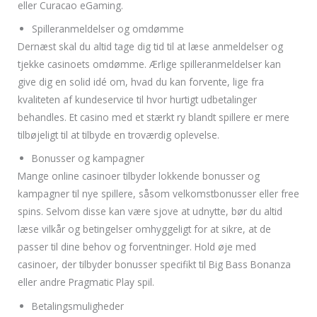
eller Curacao eGaming.
Spilleranmeldelser og omdømme
Dernæst skal du altid tage dig tid til at læse anmeldelser og
tjekke casinoets omdømme. Ærlige spilleranmeldelser kan
give dig en solid idé om, hvad du kan forvente, lige fra
kvaliteten af kundeservice til hvor hurtigt udbetalinger
behandles. Et casino med et stærkt ry blandt spillere er mere
tilbøjeligt til at tilbyde en troværdig oplevelse.
Bonusser og kampagner
Mange online casinoer tilbyder lokkende bonusser og
kampagner til nye spillere, såsom velkomstbonusser eller free
spins. Selvom disse kan være sjove at udnytte, bør du altid
læse vilkår og betingelser omhyggeligt for at sikre, at de
passer til dine behov og forventninger. Hold øje med
casinoer, der tilbyder bonusser specifikt til Big Bass Bonanza
eller andre Pragmatic Play spil.
Betalingsmuligheder