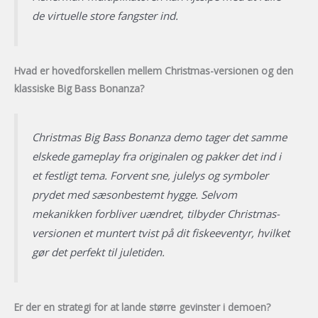
de virtuelle store fangster ind.
Hvad er hovedforskellen mellem Christmas-versionen og den
klassiske Big Bass Bonanza?
Christmas Big Bass Bonanza demo tager det samme
elskede gameplay fra originalen og pakker det ind i
et festligt tema. Forvent sne, julelys og symboler
prydet med sæsonbestemt hygge. Selvom
mekanikken forbliver uændret, tilbyder Christmas-
versionen et muntert tvist på dit fiskeeventyr, hvilket
gør det perfekt til juletiden.
Er der en strategi for at lande større gevinster i demoen?