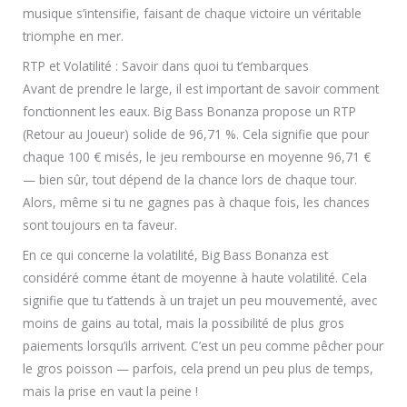
musique s’intensifie, faisant de chaque victoire un véritable
triomphe en mer.
RTP et Volatilité : Savoir dans quoi tu t’embarques
Avant de prendre le large, il est important de savoir comment
fonctionnent les eaux. Big Bass Bonanza propose un RTP
(Retour au Joueur) solide de 96,71 %. Cela signifie que pour
chaque 100 € misés, le jeu rembourse en moyenne 96,71 €
— bien sûr, tout dépend de la chance lors de chaque tour.
Alors, même si tu ne gagnes pas à chaque fois, les chances
sont toujours en ta faveur.
En ce qui concerne la volatilité, Big Bass Bonanza est
considéré comme étant de moyenne à haute volatilité. Cela
signifie que tu t’attends à un trajet un peu mouvementé, avec
moins de gains au total, mais la possibilité de plus gros
paiements lorsqu’ils arrivent. C’est un peu comme pêcher pour
le gros poisson — parfois, cela prend un peu plus de temps,
mais la prise en vaut la peine !