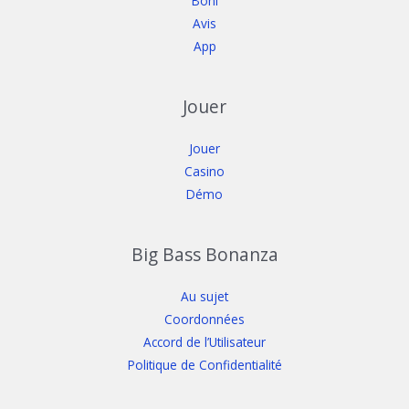
Boni
Avis
App
Jouer
Jouer
Casino
Démo
Big Bass Bonanza
Au sujet
Coordonnées
Accord de l’Utilisateur
Politique de Confidentialité