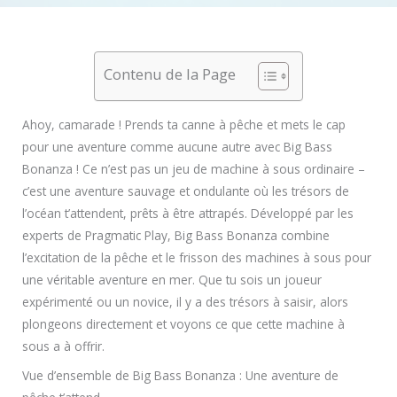
Contenu de la Page
Ahoy, camarade ! Prends ta canne à pêche et mets le cap
pour une aventure comme aucune autre avec Big Bass
Bonanza ! Ce n’est pas un jeu de machine à sous ordinaire –
c’est une aventure sauvage et ondulante où les trésors de
l’océan t’attendent, prêts à être attrapés. Développé par les
experts de Pragmatic Play, Big Bass Bonanza combine
l’excitation de la pêche et le frisson des machines à sous pour
une véritable aventure en mer. Que tu sois un joueur
expérimenté ou un novice, il y a des trésors à saisir, alors
plongeons directement et voyons ce que cette machine à
sous a à offrir.
Vue d’ensemble de Big Bass Bonanza : Une aventure de