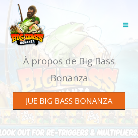
Skip
to
content
À propos de Big Bass
Bonanza
JUE BIG BASS BONANZA