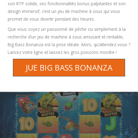
son RTP solide, ses fonctionnalités bonus palpitantes et son
design immersif, c’est un jeu de machine à sous qui vous
promet de vous divertir pendant des heures.
Que vous soyez un passionné de pêche ou simplement à la
recherche d’un jeu de machine à sous amusant et rentable,
Big Bass Bonanza est la prise idéale. Alors, qu’attendez-vous ?
Lancez votre ligne et laissez les gros poissons mordre !
JUE BIG BASS BONANZA