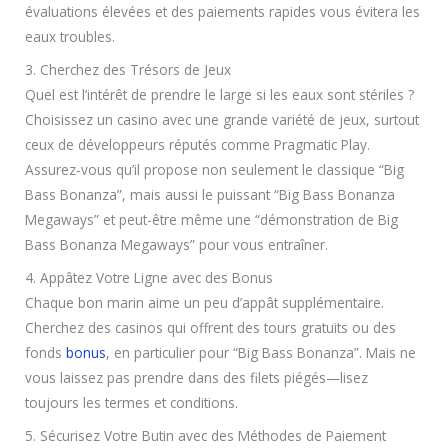
évaluations élevées et des paiements rapides vous évitera les
eaux troubles.
3. Cherchez des Trésors de Jeux
Quel est l’intérêt de prendre le large si les eaux sont stériles ?
Choisissez un casino avec une grande variété de jeux, surtout
ceux de développeurs réputés comme Pragmatic Play.
Assurez-vous qu’il propose non seulement le classique “Big
Bass Bonanza”, mais aussi le puissant “Big Bass Bonanza
Megaways” et peut-être même une “démonstration de Big
Bass Bonanza Megaways” pour vous entraîner.
4. Appâtez Votre Ligne avec des Bonus
Chaque bon marin aime un peu d’appât supplémentaire.
Cherchez des casinos qui offrent des tours gratuits ou des
fonds
bonus
, en particulier pour “Big Bass Bonanza”. Mais ne
vous laissez pas prendre dans des filets piégés—lisez
toujours les termes et conditions.
5. Sécurisez Votre Butin avec des Méthodes de Paiement