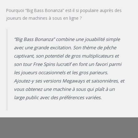
Pourquoi “Big Bass Bonanza” est-il si populaire auprès des
joueurs de machines à sous en ligne ?
“Big Bass Bonanza” combine une jouabilité simple
avec une grande excitation. Son thème de pêche
captivant, son potentiel de gros multiplicateurs et
son tour Free Spins lucratif en font un favori parmi
les joueurs occasionnels et les gros parieurs.
Ajoutez-y ses versions Megaways et saisonnières, et
vous obtenez une machine à sous qui plaît à un
large public avec des préférences variées.