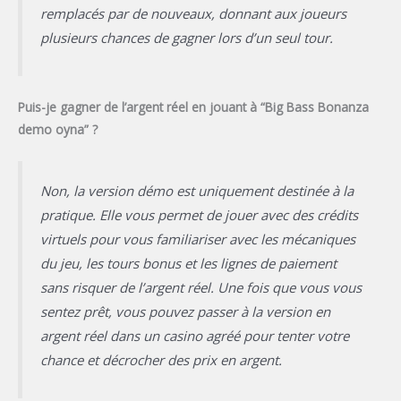
remplacés par de nouveaux, donnant aux joueurs
plusieurs chances de gagner lors d’un seul tour.
Puis-je gagner de l’argent réel en jouant à “Big Bass Bonanza
demo oyna” ?
Non, la version démo est uniquement destinée à la
pratique. Elle vous permet de jouer avec des crédits
virtuels pour vous familiariser avec les mécaniques
du jeu, les tours bonus et les lignes de paiement
sans risquer de l’argent réel. Une fois que vous vous
sentez prêt, vous pouvez passer à la version en
argent réel dans un casino agréé pour tenter votre
chance et décrocher des prix en argent.