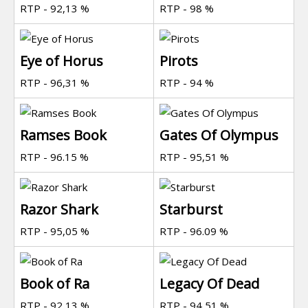
RTP - 92,13 %
RTP - 98 %
Eye of Horus
Pirots
RTP - 96,31 %
RTP - 94 %
Ramses Book
Gates Of Olympus
RTP - 96.15 %
RTP - 95,51 %
Razor Shark
Starburst
RTP - 95,05 %
RTP - 96.09 %
Book of Ra
Legacy Of Dead
RTP - 92,13 %
RTP - 94,51 %