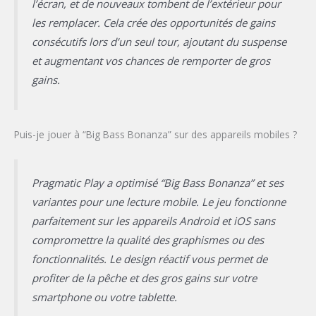
l’écran, et de nouveaux tombent de l’extérieur pour
les remplacer. Cela crée des opportunités de gains
consécutifs lors d’un seul tour, ajoutant du suspense
et augmentant vos chances de remporter de gros
gains.
Puis-je jouer à “Big Bass Bonanza” sur des appareils mobiles ?
Pragmatic Play a optimisé “Big Bass Bonanza” et ses
variantes pour une lecture mobile. Le jeu fonctionne
parfaitement sur les appareils Android et iOS sans
compromettre la qualité des graphismes ou des
fonctionnalités. Le design réactif vous permet de
profiter de la pêche et des gros gains sur votre
smartphone ou votre tablette.