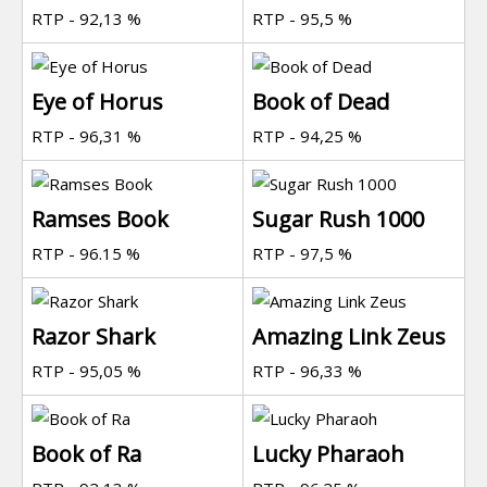
RTP - 92,13 %
RTP - 95,5 %
Eye of Horus
Book of Dead
RTP - 96,31 %
RTP - 94,25 %
Ramses Book
Sugar Rush 1000
RTP - 96.15 %
RTP - 97,5 %
Razor Shark
Amazing Link Zeus
RTP - 95,05 %
RTP - 96,33 %
Book of Ra
Lucky Pharaoh