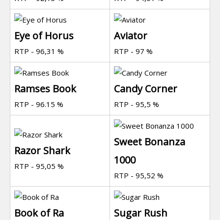
Eye of Horus
Aviator
RTP - 96,31 %
RTP - 97 %
Ramses Book
Candy Corner
RTP - 96.15 %
RTP - 95,5 %
Sweet Bonanza
Razor Shark
1000
RTP - 95,05 %
RTP - 95,52 %
Book of Ra
Sugar Rush