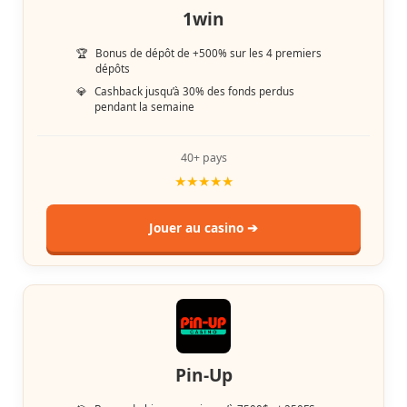
1win
🏆
Bonus de dépôt de +500% sur les 4 premiers
dépôts
💎
Cashback jusqu’à 30% des fonds perdus
pendant la semaine
40+ pays
★★★★★
Jouer au casino ➔
Pin-Up