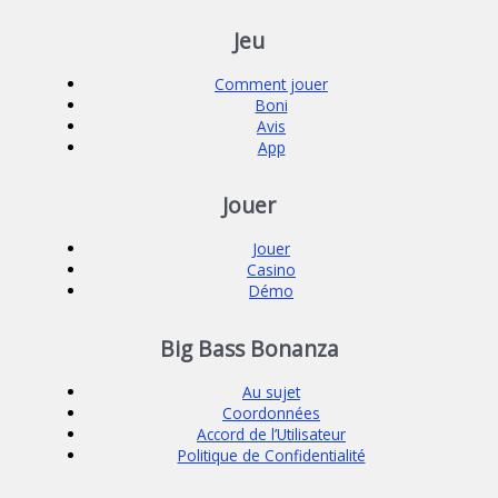
Jeu
Comment jouer
Boni
Avis
App
Jouer
Jouer
Casino
Démo
Big Bass Bonanza
Au sujet
Coordonnées
Accord de l’Utilisateur
Politique de Confidentialité