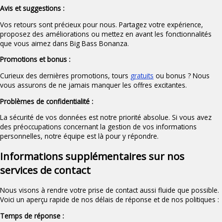
Avis et suggestions :
Vos retours sont précieux pour nous. Partagez votre expérience,
proposez des améliorations ou mettez en avant les fonctionnalités
que vous aimez dans Big Bass Bonanza.
Promotions et bonus :
Curieux des dernières promotions, tours
gratuits
ou bonus ? Nous
vous assurons de ne jamais manquer les offres excitantes.
Problèmes de confidentialité :
La sécurité de vos données est notre priorité absolue. Si vous avez
des préoccupations concernant la gestion de vos informations
personnelles, notre équipe est là pour y répondre.
Informations supplémentaires sur nos
services de contact
Nous visons à rendre votre prise de contact aussi fluide que possible.
Voici un aperçu rapide de nos délais de réponse et de nos politiques :
Temps de réponse :