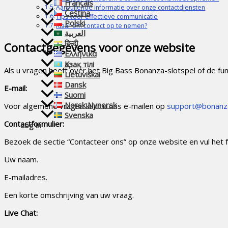
Français
Aanvullende informatie over onze contactdiensten
Čeština
Tips voor effectieve communicatie
Polski
Klaar om contact op te nemen?
العربية
हिन्दी
Contactgegevens voor onze website
Ελληνικά
Қазақ тілі
Als u vragen heeft over het Big Bass Bonanza-slotspel of de fun
Lietuviškai
Dansk
E-mail:
Suomi
Norsk Nynorsk
Voor algemene vragen kunt u ons e-mailen op
support@bonanz
Svenska
Contactformulier:
Log in
Bezoek de sectie “Contacteer ons” op onze website en vul het 
Uw naam.
E-mailadres.
Een korte omschrijving van uw vraag.
Live Chat: