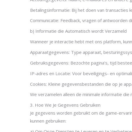
Betalingsinformatie: Bij het doen van transacties
Communicatie: Feedback, vragen of antwoorden die
b) Informatie die Automatisch wordt Verzameld
Wanneer je interactie hebt met ons platform, k
Apparaatgegevens: Type apparaat, besturingssy
Gebruiksgegevens: Bezochte pagina’s, tijd beste
IP-adres en Locatie: Voor beveiligings- en optimal
Cookies: Kleine gegevensbestanden die op je appa
We verzamelen alleen de minimale informatie die n
3. Hoe We Je Gegevens Gebruiken
Je gegevens worden gebruikt om de game-ervaring 
kunnen gebruiken:
a) Om Onze Diensten te Leveren en te Verbetere