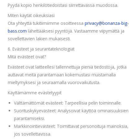
Pyydä kopio henkilötiedoistasi siirrettävässä muodossa.
Miten käytät oikeuksiasi
Ota yhteyttä tukitiimiimme osoitteessa
privacy@bonanza-big-
bass.com
lähettääksesi pyyntöjä. Vastaamme viipymättä ja
sovellettavien lakien mukaisesti.
6. Evästeet ja seurantateknologiat
Mitä evästeet ovat?
Evästeet ovat laitteellesi tallennettuja pieniä tiedostoja, jotka
auttavat meitä parantamaan kokemustasi muistamalla
mieltymyksesi ja seuraamalla vuorovaikutusta.
Käyttämämme evästetyypit
Välttämättömät evästeet: Tarpeellisia pelin toiminnalle.
Suorituskykyevästeet: Analysoivat käyttöä ominaisuuksien
parantamiseksi.
Markkinointievästeet: Toimittavat personoituja mainoksia,
jos sovellettavissa.