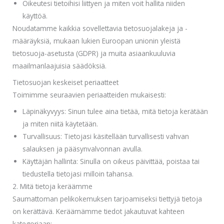
Oikeutesi tietoihisi liittyen ja miten voit hallita niiden
käyttöä.
Noudatamme kaikkia sovellettavia tietosuojalakeja ja -
määräyksiä, mukaan lukien Euroopan unionin yleistä
tietosuoja-asetusta (GDPR) ja muita asiaankuuluvia
maailmanlaajuisia säädöksiä.
Tietosuojan keskeiset periaatteet
Toimimme seuraavien periaatteiden mukaisesti:
Läpinäkyvyys: Sinun tulee aina tietää, mitä tietoja kerätään
ja miten niitä käytetään.
Turvallisuus: Tietojasi käsitellään turvallisesti vahvan
salauksen ja pääsynvalvonnan avulla.
Käyttäjän hallinta: Sinulla on oikeus päivittää, poistaa tai
tiedustella tietojasi milloin tahansa.
2. Mitä tietoja keräämme
Saumattoman pelikokemuksen tarjoamiseksi tiettyjä tietoja
on kerättävä. Keräämämme tiedot jakautuvat kahteen
kategoriaan: