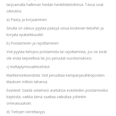
tarjoamalla hallinnan heidän henkilötietoihinsa. Tässä ovat
oikeutesi:
a) Pääsy ja korjaaminen
Sinulla on oikeus pyytää pääsyä sinua koskeviin tietoihin ja
korjata epätarkkuudet.
b) Poistaminen ja rajoittaminen
Voit pyytää tietojesi poistamista tai rajoittamista, jos ne eivät
ole enää tarpeellisia tai jos peruutat suostumuksesi.
c) Kieltäytymisvaihtoehdot
Markkinointiviestintä: Voit peruuttaa kampanjasähköpostien
tilauksen milloin tahansa.
Evästeet: Säädä selaimesi asetuksia evästeiden poistamiseksi
käytöstä, vaikka tämä saattaa vaikuttaa joihinkin
ominaisuuksiin.
d) Tietojen siirrettävyys