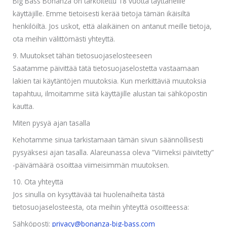
Big Bass Bonanza on tarkoitettu 18 vuotta täyttäneille
käyttäjille. Emme tietoisesti kerää tietoja tämän ikäisiltä
henkilöiltä. Jos uskot, että alaikäinen on antanut meille tietoja,
ota meihin välittömästi yhteyttä.
9. Muutokset tähän tietosuojaselosteeseen
Saatamme päivittää tätä tietosuojaselostetta vastaamaan
lakien tai käytäntöjen muutoksia. Kun merkittäviä muutoksia
tapahtuu, ilmoitamme siitä käyttäjille alustan tai sähköpostin
kautta.
Miten pysyä ajan tasalla
Kehotamme sinua tarkistamaan tämän sivun säännöllisesti
pysyäksesi ajan tasalla. Alareunassa oleva ”Viimeksi päivitetty”
-päivämäärä osoittaa viimeisimmän muutoksen.
10. Ota yhteyttä
Jos sinulla on kysyttävää tai huolenaiheita tästä
tietosuojaselosteesta, ota meihin yhteyttä osoitteessa:
Sähköposti:
privacy@bonanza-big-bass.com