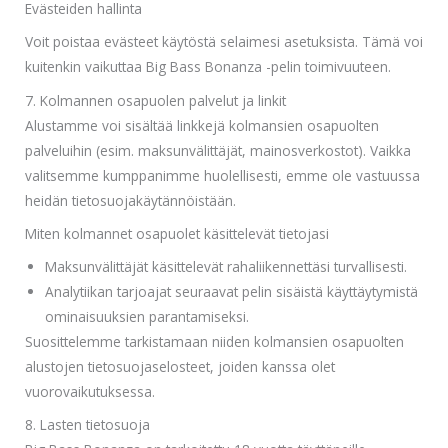
Evästeiden hallinta
Voit poistaa evästeet käytöstä selaimesi asetuksista. Tämä voi
kuitenkin vaikuttaa Big Bass Bonanza -pelin toimivuuteen.
7. Kolmannen osapuolen palvelut ja linkit
Alustamme voi sisältää linkkejä kolmansien osapuolten
palveluihin (esim. maksunvälittäjät, mainosverkostot). Vaikka
valitsemme kumppanimme huolellisesti, emme ole vastuussa
heidän tietosuojakäytännöistään.
Miten kolmannet osapuolet käsittelevät tietojasi
Maksunvälittäjät käsittelevät rahaliikennettäsi turvallisesti.
Analytiikan tarjoajat seuraavat pelin sisäistä käyttäytymistä
ominaisuuksien parantamiseksi.
Suosittelemme tarkistamaan niiden kolmansien osapuolten
alustojen tietosuojaselosteet, joiden kanssa olet
vuorovaikutuksessa.
8. Lasten tietosuoja