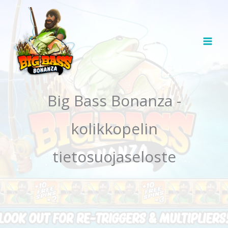
Siirry
sisältöön
Big Bass Bonanza -
kolikkopelin
tietosuojaseloste