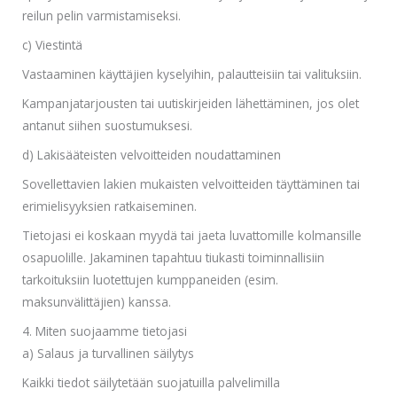
reilun pelin varmistamiseksi.
c) Viestintä
Vastaaminen käyttäjien kyselyihin, palautteisiin tai valituksiin.
Kampanjatarjousten tai uutiskirjeiden lähettäminen, jos olet
antanut siihen suostumuksesi.
d) Lakisääteisten velvoitteiden noudattaminen
Sovellettavien lakien mukaisten velvoitteiden täyttäminen tai
erimielisyyksien ratkaiseminen.
Tietojasi ei koskaan myydä tai jaeta luvattomille kolmansille
osapuolille. Jakaminen tapahtuu tiukasti toiminnallisiin
tarkoituksiin luotettujen kumppaneiden (esim.
maksunvälittäjien) kanssa.
4. Miten suojaamme tietojasi
a) Salaus ja turvallinen säilytys
Kaikki tiedot säilytetään suojatuilla palvelimilla