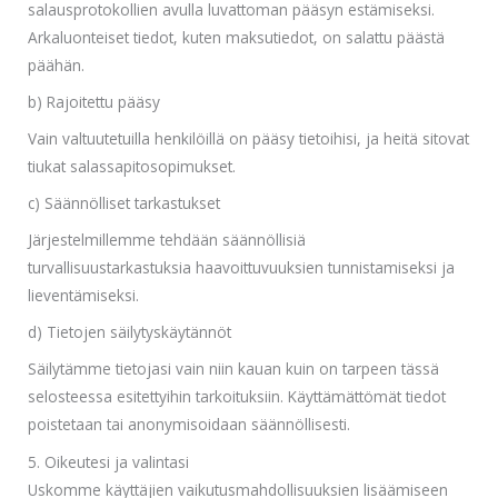
salausprotokollien avulla luvattoman pääsyn estämiseksi.
Arkaluonteiset tiedot, kuten maksutiedot, on salattu päästä
päähän.
b) Rajoitettu pääsy
Vain valtuutetuilla henkilöillä on pääsy tietoihisi, ja heitä sitovat
tiukat salassapitosopimukset.
c) Säännölliset tarkastukset
Järjestelmillemme tehdään säännöllisiä
turvallisuustarkastuksia haavoittuvuuksien tunnistamiseksi ja
lieventämiseksi.
d) Tietojen säilytyskäytännöt
Säilytämme tietojasi vain niin kauan kuin on tarpeen tässä
selosteessa esitettyihin tarkoituksiin. Käyttämättömät tiedot
poistetaan tai anonymisoidaan säännöllisesti.
5. Oikeutesi ja valintasi
Uskomme käyttäjien vaikutusmahdollisuuksien lisäämiseen